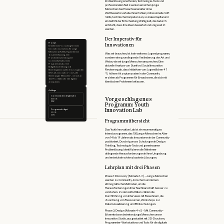
Problemlösungsmethoden, Technologie-Tools und
professionellen Netzwerken erreichen junge
Menschen das Erwachsenenalter ohne
Wettbewerbsvorteile. Ihnen fehlen professionelle Soft
Skills, technische Kompetenzen, soziales Kapital und
ein Gefühl der Entscheidungsfähigkeit, die dadurch
entsteht, dass ihre Ideen bewertet und umgesetzt
werden.
Der Imperativ für
Prompt
Innovationen
Erstelle einen Vorschlag für einen
Innovationszuschuss für junge
Menschen ($75,000). Fügen Sie eine
Was wir brauchen, ist kein weiteres Jugendprogramm,
Zusammenfassung, eine
sondern eine grundlegende Veränderung der Art und
Problembeschreibung mit
Community-Daten, einen
Weise, wie wir junge Menschen ansprechen. Eine
Programmansatz, eine
aktuelle Analyse von Stanford Social Innovation
Budgetbeschreibung und
Review ergab, dass Initiativen von Jugendlichen 47
Bewertungskennzahlen hinzu. Legen Sie
Wert auf „Innovation“ und „die
% höhere Akzeptanzraten in der Community
Stimme junger Menschen“, um sich an
erzielen als Programme für Erwachsene, die sich mit
den Prioritäten der Geldgeber
identischen Problemen befassen.
anzupassen.
Anhänge
Community benötigt Daten
Vorgeschlagenes
850 KB
PDF
Programm: Youth
Innovation Lab
Programmbudget
52 KB
CSV
Programmübersicht
Das Youth Innovation Lab ist ein neunmonatiges
Intensivprogramm, das 150 junge Menschen im Alter
von 14 bis 19 Jahren als Innovatoren in der Community
positioniert. Durch rigorose Schulungen in Design
Thinking, Technologie-Tools und gemeinsamer
Problemlösung identifizieren die Teilnehmer
drängende Herausforderungen in ihrer Umgebung
und entwickeln evidenzbasierte Lösungen.
Lehrplan mit drei Phasen
Phase 1: Discovery (Monate 1-3) – Junge Menschen
werden zu Community-Forschern und lernen
ethnografische Methoden, um die
Herausforderungen ihrer Nachbarschaft besser zu
verstehen. Zu den Aktivitäten zählen die
Durchführung von Interviews mit Bewohnern, die
Zuordnung von Ressourcen, Workshops zur
Datenvisualisierung und Ethikschulungen.
Phase 2: Design (Monate 4-6) – Mit Community-
Erkenntnissen betreten junge Menschen unser
Innovation Studio, ausgestattet mit 3D-Druckern,
Programmier-Workstations und Tools für die digitale