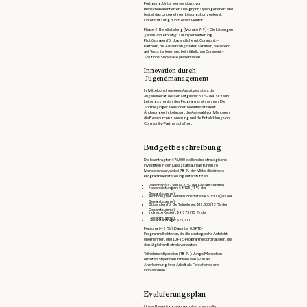
Fertigung. Unter Verwendung von
menschenorientierten Designprinzipien generiert und
testet das Unternehmen Lösungskonzepte mit
Unterstützung durch einen Mentor.
Phase 3: Bereitstellung (Monate 7-9) – Die Lösungen
gehen vom Prototyp zur Implementierung.
Pilotlösungen für Jugendliche mit Community-
Partnern, die Auswirkungsdaten sammeln, basierend
auf Tests iterieren und beim jährlichen Community
Solutions Showcase präsentieren.
Innovation durch
Jugendmanagement
Im Mittelpunkt unseres Ansatzes steht der
Jugendbeirat, dessen Mitglieder 50 % der Sitze im
Leitungsgremium des Programms einnehmen. Die
Stimme junger Menschen beeinflusst direkt
Änderungen im Lehrplan, die Auswahl von Mentoren,
die Ressourcenzuweisung und die Entwicklung von
Community-Partnerschaften.
Budgetbeschreibung
Die beantragten $75,000 stellen eine strategische
Investition in den Kapazitätsaufbau für junge
Menschen dar, wobei 78 % der Mittel die direkte
Programmbereitstellung unterstützen.
Personal: $32,500 (43 % der Gesamtsumme)
Nebenleistungen: $8,125 (11 % der
Gesamtsumme)
Technologie & Verbrauchsmaterial: $11,500 ($15 der
Gesamtsumme)
Stipendien für die Teilnehmer: $13,500 (18 % der
Gesamtsumme)
Indirekte Kosten: $9,375 (13 % der
Gesamtsumme)
Gesamtanfrage: $75,000
Personal (43 %): Darunter 0,5 FTE-
Programmdirektoren, die die strategische Aufsicht
übernehmen, und 1,0 FTE-Programmkoordinatoren, die
den täglichen Betrieb verwalten.
Teilnehmerstipendien (18 %): Junge Menschen
erhalten Stipendien in Höhe von $200 als
Anerkennung ihrer Arbeit als Forschende und
Innovierende.
Evaluierungsplan
Unser Bewertungsrahmen misst sowohl die