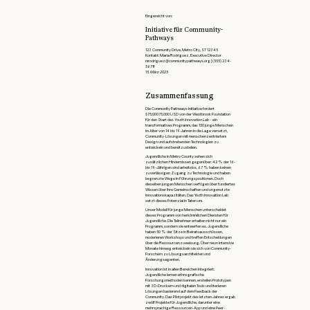
Eingereicht von:
Initiative für Community-
Pathways
123 Community Drive, Metro City, ST 12345
Kontakt: Maria Rodriguez, Executive Director
mrodriguez@communitypathways.org | (555) 234-
5678
15. März 2025
Zusammenfassung
Die Community Pathways Initiative fordert
$75,00075.000 USD von der Westbrook Foundation
für den Start des
Youth Innovation Lab
– ein
transformatives Programm, das 150 junge Menschen
im Alter von 14 bis 19 Jahren in die Lage versetzt,
Community-Lösungen mit menschenzentriertem
Design und aufstrebenden Technologien zu
entwickeln und bereitzustellen.
Jugendliche in Metro County sehen sich
zusätzlichen Hindernissen gegenüber: 42 % der 16-
bis 19-Jährigen sind arbeitslos, 67 % haben keinen
zuverlässigen Zugang zu Technologie und haben
begrenzte Wege in Führungspositionen. Doch
dieselben jungen Menschen verfügen über fundiertes
Wissen über ihre Gemeinschaften und ungenutzte
Innovationskapazitäten. Das Youth Innovation Lab
setzt dieses Potenzial in Taten um.
Unser Modell für junge Menschen unterscheidet
dieses Programm von herkömmlichen Diensten für
Jugendliche. Die Teilnehmer erhalten nicht nur ein
Programm, sondern sie entwerfen es. Jugendliche
haben 50 % der Sitze in Beiratsausschüssen,
moderieren Workshops und treffen Entscheidungen
über die Ressourcenzuweisung. Über neun intensive
Monate hinweg entwickeln sie sich von Community-
Forschern zu Lösungsarchitekten und
Änderungsagenten.
Innovation ist in allen Bereichen integriert:
Jugendliche lernen ethnografische
Forschungsmethoden kennen, erstellen Prototypen
mit 3D-Druckern und digitalen Tools und iterieren
Lösungen basierend auf dem Feedback der
Community. Das Pilotprojekt des letzten Jahres ergab
zwölf Projekte für Jugendliche, darunter eine
mehrsprachige Ressourcen-App und eine Peer-