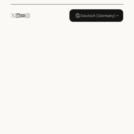
Deutsch (Germany)
YouTube
Instagram
x.com
LinkedIn