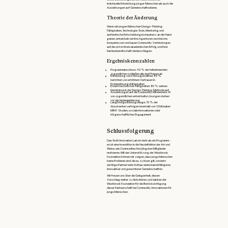
individuelle Entwicklung junger Menschen als auch die
Auswirkungen auf Gemeinschaftsebene.
Theorie der Änderung
Wenn wir jungen Menschen Design-Thinking-
Fähigkeiten, Technologie-Tools, Mentoring und
authentische Entscheidungskompetenz an die Hand
geben, entwickeln sie ihre Agenturen, technische
Kompetenzen und bauen Community-Verbindungen
auf, die sich in ihrem akademischen Erfolg und ihrer
Karrierebereitschaft niederschlagen.
Ergebniskennzahlen
Programmabschluss: 90 % der teilnehmenden
Jugendlichen schließen alle drei Phasen ab
Entwicklung von Führungskräften: 85 %
berichten von erhöhtem Vertrauen in
Problemlösungsfähigkeiten
Erwerb technischer Fähigkeiten: 80 % weisen
Kenntnisse in der Design Thinking-Methode auf
Auswirkungen auf die Community: Mindestens 10
von Jugendlichen entwickelte Lösungen stehen
vor der Implementierung
Langfristige Bildungswege: 70 % der
Absolventen verfolgen innerhalb von 12 Monaten
MINT-Studien, soziale Innovationen oder
bürgerschaftliches Engagement
Schlussfolgerung
Das Youth Innovation Lab ist mehr als ein Programm –
es ist eine Investition in die Neudefinition der Art und
Weise, wie Communities ihre jüngsten Mitglieder
motivieren. Mit der Unterstützung der Westbrook
Foundation können wir zeigen, dass junge Menschen
keine Probleme sind, die es zu lösen gilt, sondern
wichtige Partner beim Aufbau widerstandsfähigerer,
innovativer und gerechterer Gemeinschaften.
Wir freuen uns über die Gelegenheit, diesen
Vorschlag weiter zu diskutieren, und danken der
Westbrook Foundation für die Berücksichtigung
dieser Partnerschaft bei Community-Innovationen für
junge Menschen.