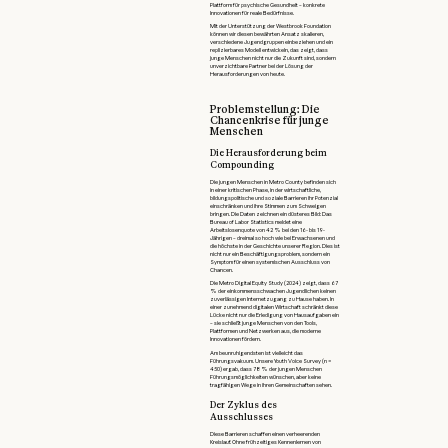
Plattform für psychische Gesundheit – konkrete
Innovationen für reale Bedürfnisse.
Mit der Unterstützung der Westbrook Foundation
können wir diesen bewährten Ansatz skalieren,
verschiedene Jugendgruppen einbeziehen und ein
replizierbares Modell entwickeln, das zeigt, dass
junge Menschen nicht nur die Zukunft sind, sondern
unverzichtbare Partner bei der Lösung der
Herausforderungen von heute.
Problemstellung: Die
Chancenkrise für junge
Menschen
Die Herausforderung beim
Compounding
Die jungen Menschen in Metro County befinden sich
in einer kritischen Phase, in der wirtschaftliche,
bildungspolitische und soziale Barrieren ihr Potenzial
einschränken und ihre Stimmen zum Schweigen
bringen. Die Daten zeichnen ein düsteres Bild: Das
Bureau of Labor Statistics meldet eine
Arbeitslosenquote von 42 % bei den 16- bis 19-
Jährigen – dreimal so hoch wie bei Erwachsenen und
die höchste in der Geschichte unserer Region. Dies ist
nicht nur ein Beschäftigungsproblem, sondern ein
Symptom für einen systemischen Ausschluss von
Chancen.
Die Metro Digital Equity Study (2024) zeigt, dass 67
% der einkommensschwachen Jugendlichen keinen
zuverlässigen Internetzugang zu Hause haben. In
einer zunehmend digitalen Wirtschaft schränkt diese
Lücke nicht nur die Erledigung von Hausaufgaben ein
– sie schließt junge Menschen von den Tools,
Plattformen und Netzwerken aus, die moderne
Innovationen fördern.
Am beunruhigendsten ist vielleicht das
Führungsvakuum. Unsere Youth Voice Survey (n =
450) ergab, dass 78 % der jungen Menschen
Führungsmöglichkeiten wünschen, aber keine
tragfähigen Wege in ihren Gemeinschaften sehen.
Der Zyklus des
Ausschlusses
Diese Barrieren schaffen einen verheerenden
Kreislauf. Ohne frühzeitiges Kennenlernen von