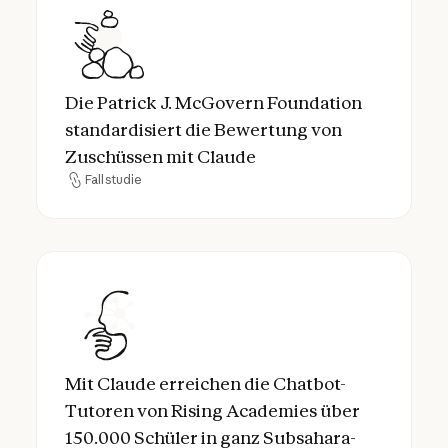
Die Patrick J. McGovern Foundation stand
Die Patrick J. McGovern Foundation
standardisiert die Bewertung von
Zuschüssen mit Claude
Fallstudie
Fallstudie
Mit Claude erreichen die Chatbot-Tutoren 
Mit Claude erreichen die Chatbot-
Tutoren von Rising Academies über
150.000 Schüler in ganz Subsahara-