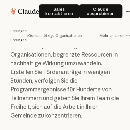
Sales kontaktieren
Claude auspro
Sales
Claude
Beschleunigen Sie
kontaktieren
ausprobieren
die wichtigsten
Arbeiten
Lösungen
/
Gemeinnützige Organisationen
Mehr erfahren
Lösungen
Claude hilft gemeinnützigen
Organisationen, begrenzte Ressourcen in
nachhaltige Wirkung umzuwandeln.
Erstellen Sie Förderanträge in wenigen
Stunden, verfolgen Sie die
Programmergebnisse für Hunderte von
Teilnehmern und geben Sie Ihrem Team die
Freiheit, sich auf die Arbeit in Ihrer
Gemeinde zu konzentrieren.