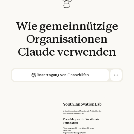
Wie
gemeinnützige
Organisationen
Claude
verwenden
Beantragung von Finanzhilfen
Youth Innovation Lab
Unterstützung junger Menschen als Architekten des
Wandels in der Gemeinschaft
Vorschlag an die Westbrook
Foundation
Förderprogramm für Innovationen für junge
Menschen
Angeforderter Betrag: $75,000