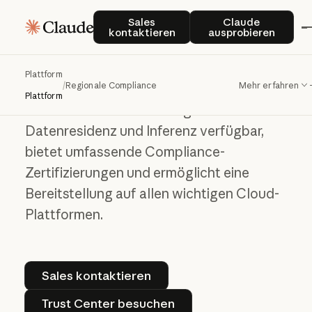
Sales kontaktieren
Claude auspro
Sales
Claude
Claude sicher
kontaktieren
ausprobieren
bereitstellen –
überall
Plattform
/
Regionale Compliance
Mehr erfahren
Plattform
Claude ist weltweit mit regionaler
Datenresidenz und Inferenz verfügbar,
bietet umfassende Compliance-
Zertifizierungen und ermöglicht eine
Bereitstellung auf allen wichtigen Cloud-
Plattformen.
Sales kontaktieren
Sales kontaktieren
Trust Center besuchen
Trust Center besuchen