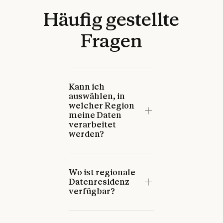
Häufig
gestellte
Standardmäßig verwendet
Anthropic keine Kundendaten
Fragen
aus kommerziellen
Bereitstellungen zum
Trainieren von Modellen. Ihre
proprietären Informationen
und Kundendaten bleiben bei
allen Bereitstellungsoptionen
Kann ich
und Compliance-Frameworks
auswählen, in
vertraulich.
welcher Region
meine Daten
verarbeitet
werden?
Wo ist regionale
Datenresidenz
verfügbar?