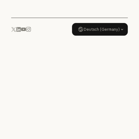
Deutsch (Germany)
YouTube
Instagram
x.com
LinkedIn