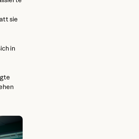
tt sie
ich in
egte
tehen