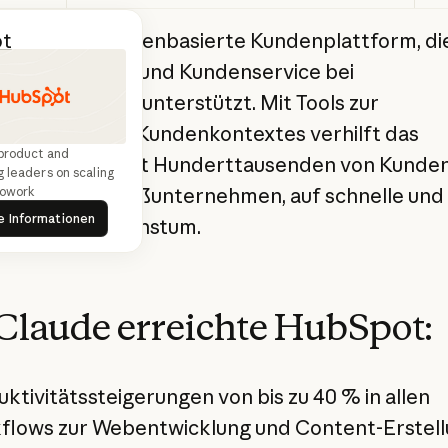
t
ist eine agentenbasierte Kundenplattform, d
eting, Vertrieb und Kundenservice bei
mssteigerung unterstützt. Mit Tools zur
eitlichung des Kundenkontextes verhilft das
product and
ehmen weltweit Hunderttausenden von Kunden
 leaders on scaling
s bis hin zu Großunternehmen, auf schnelle und
owork
e Informationen
e Weise zu Wachstum.
Weitere Informationen
Claude erreichte HubSpot:
ktivitätssteigerungen von bis zu 40 % in allen
flows zur Webentwicklung und Content-Erstel