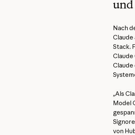
und 
Nach de
Claude 
Stack. 
Claude 
Claude 
Systeme
„Als Cl
Model C
gespann
Signore
von Hub