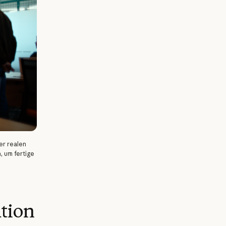
er realen
, um fertige
tion