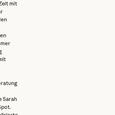
Zeit mit
ar
den
den
tomer
g
mit
eratung
e Sarah
Spot.
lisierte