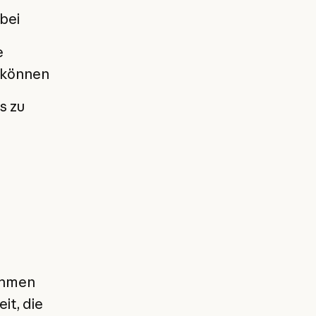
bei
e
n können
s zu
ehmen
it, die