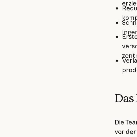
erzie
Reduz
komp
Schn
Ingen
Erst
vers
zentr
Verl
produ
Das
Die Te
vor der