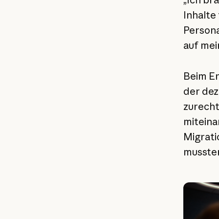
Inhalte
Persona
auf mei
Beim En
der dez
zurecht
miteina
Migrati
mussten