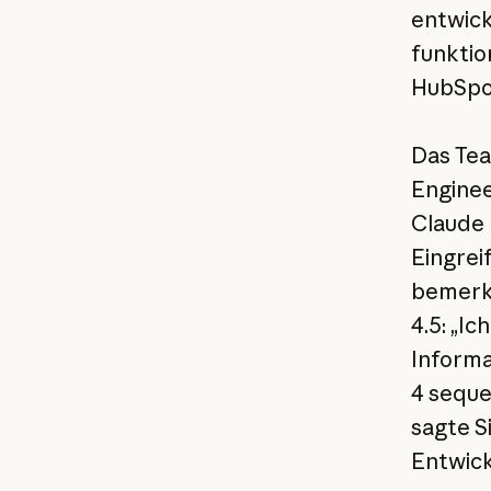
entwick
funktio
HubSpot
Das Tea
Enginee
Claude 
Eingrei
bemerkt
4.5: „I
Informa
4 seque
sagte S
Entwick