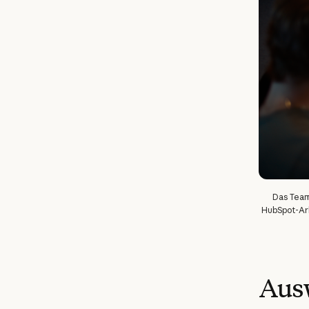
Das Team
HubSpot-Arb
Ausw