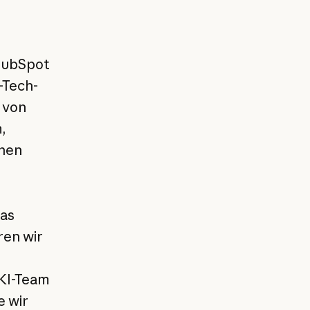
 HubSpot
-Tech-
 von
,
rnen
das
ren wir
 KI-Team
e wir