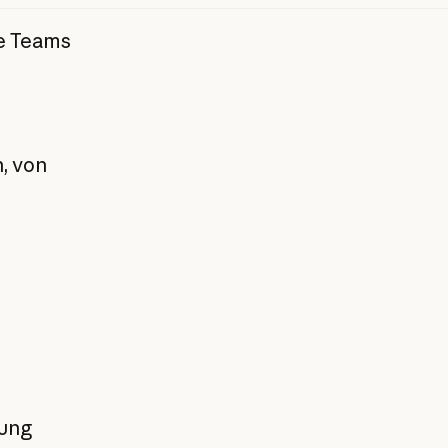
ie Teams
, von
lung