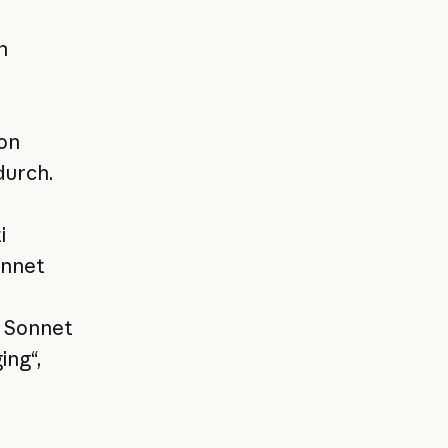
n
on
durch.
e
i
onnet
e Sonnet
ing“,