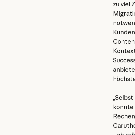
zu viel 
Migrati
notwend
Kunden 
Content
Kontext
Success
anbiete
höchster
„Selbst
konnte 
Rechens
Caruthe
„Ich br