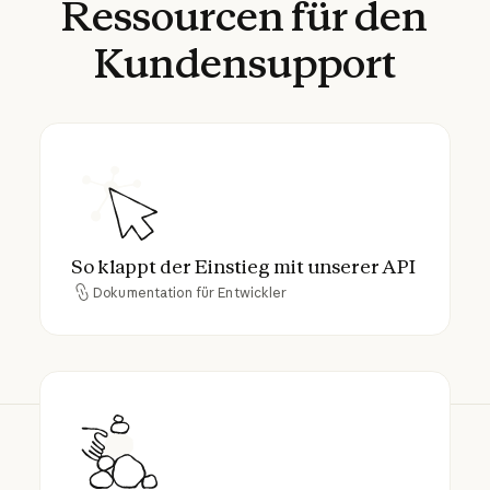
Ressourcen
für
den
Kundensupport
So klappt der Einstieg mit unserer API
So klappt der Einstieg mit unserer API
Dokumentation für Entwickler
Dokumentation für Entwickler
Jetzt loslegen mit unserem Kundensupport