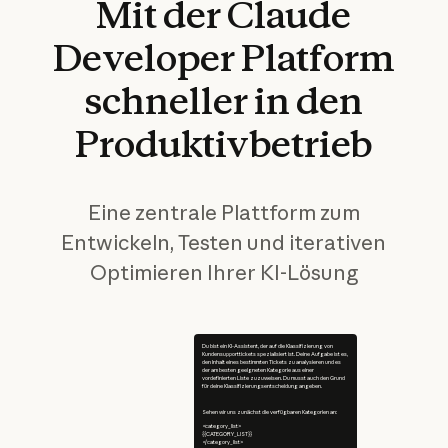
Mit
der
Claude
Developer
Platform
schneller
in
den
Produktivbetrieb
Eine zentrale Plattform zum
Entwickeln, Testen und iterativen
Optimieren Ihrer KI-Lösung
Du bist ein KI-Assistent, der auf die Klassifizierung von
Kundensupporttickets spezialisiert ist. Deine Aufgabe ist es,
den Inhalt eines bestimmten Tickets zu analysieren und es
der am besten geeigneten Kategorie aus einer
vordefinierten Liste zuzuweisen. Du musst auch den Grund
für deine Klassifizierungsentscheidung angeben.
Sehen wir uns zunächst die verfügbaren Kategorien an:
<category_list>
{{CATEGORY_LIST}}
</category_list>