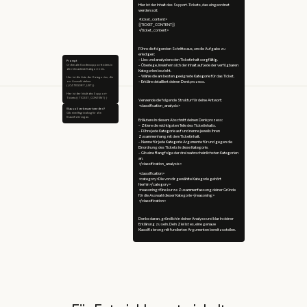
Hier ist der Inhalt des Support-Tickets, das eingeordnet
werden soll:
<ticket_content>
{{TICKET_CONTENT}}
</ticket_content>
Führe die folgenden Schritte aus, um die Aufgabe zu
erledigen:
– Lies und analysiere den Ticketinhalt sorgfältig.
Prompt
Ordne alle Kundensupporttickets in
– Überlege, inwiefern sich der Inhalt auf jede der verfügbaren
die relevanteste Kategorie ein.
Kategorien bezieht.
– Wähle die am besten geeignete Kategorie für das Ticket.
Hier ist die Liste der Kategorien, die
zur Auswahl stehen:
– Erkläre detailliert deinen Denkprozess.
{{CATEGORY_LIST}}
Hier ist der Inhalt des Support-
Tickets:{{TICKET_CONTENT}}
Verwende die folgende Struktur für deine Antwort:
<classification_analysis>
Was soll verbessert werden?
Gib eine Begründung für die
Klassifizierung an.
Erläutere in diesem Abschnitt deinen Denkprozess:
– Zitiere die wichtigsten Teile des Ticketinhalts.
– Führe jede Kategorie auf und nenne jeweils ihren
Zusammenhang mit dem Ticketinhalt.
– Nenne für jede Kategorie Argumente für und gegen die
Einordnung des Tickets in diese Kategorie.
– Gib eine Rangfolge der drei wahrscheinlichsten Kategorien
an.
</classification_analysis>
<classification>
<category>Die von dir gewählte Kategorie gehört
hierhin</category>
<reasoning>Eine kurze Zusammenfassung deiner Gründe
für die Auswahl dieser Kategorie</reasoning>
</classification>
Denke daran, gründlich in deiner Analyse und klar in deiner
Erklärung zu sein. Dein Ziel ist es, eine genaue
Klassifizierung mit fundierten Argumenten bereitzustellen.