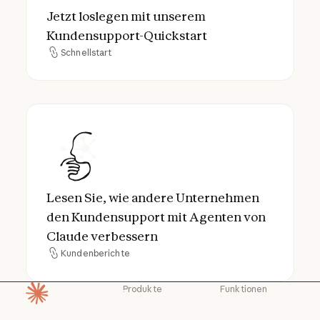
Jetzt loslegen mit unserem
Kundensupport-Quickstart
Schnellstart
Schnellstart
Lesen Sie, wie andere Unternehmen den K
Lesen Sie, wie andere Unternehmen
den Kundensupport mit Agenten von
Claude verbessern
Kundenberichte
Kundenberichte
Produkte
Funktionen
Startseite
Claude
Claude für