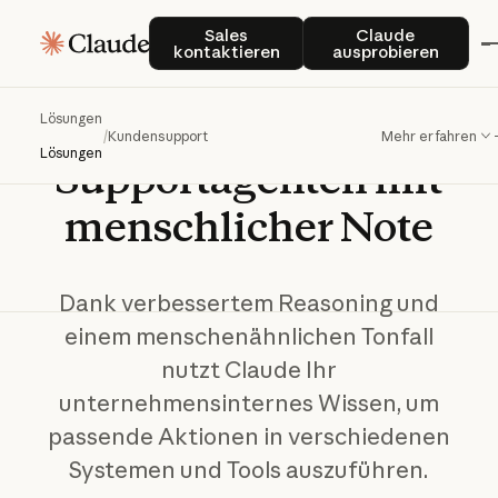
Sales kontaktieren
Claude auspro
Sales
Claude
kontaktieren
ausprobieren
Entwickeln
Sie
KI-
Lösungen
/
Kundensupport
Mehr erfahren
Lösungen
Supportagenten
mit
menschlicher
Note
Dank verbessertem Reasoning und
einem menschenähnlichen Tonfall
nutzt Claude Ihr
unternehmensinternes Wissen, um
passende Aktionen in verschiedenen
Systemen und Tools auszuführen.