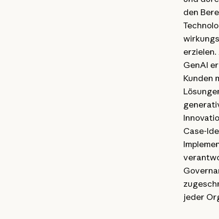
den Bere
Technol
wirkungs
erzielen.
GenAI er
Kunden m
Lösungen
generati
Innovati
Case-Iden
Implemen
verantw
Governan
zugeschn
jeder Or