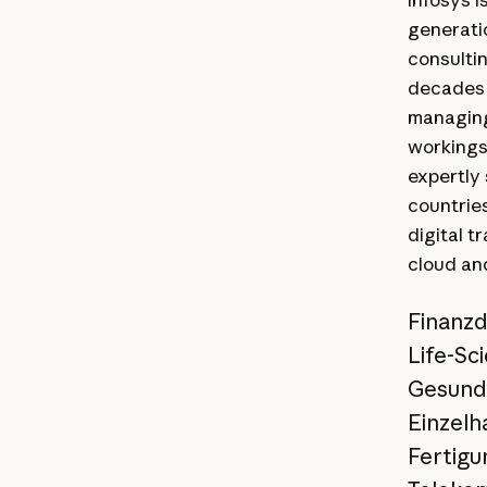
generatio
consultin
decades 
managing
workings 
expertly 
countries
digital 
cloud and
Finanzd
Life-Sc
Gesund
Einzelh
Fertigu