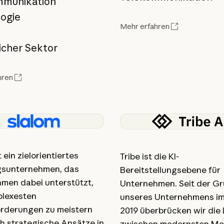
mmunikation
ogie
Mehr erfahren
icher Sektor
hren
t ein zielorientiertes
Tribe ist die KI-
gsunternehmen, das
Bereitstellungsebene für
men dabei unterstützt,
Unternehmen. Seit der G
plexesten
unseres Unternehmens im
rderungen zu meistern
2019 überbrücken wir die
h strategische Ansätze in
zwischen modernsten Mo