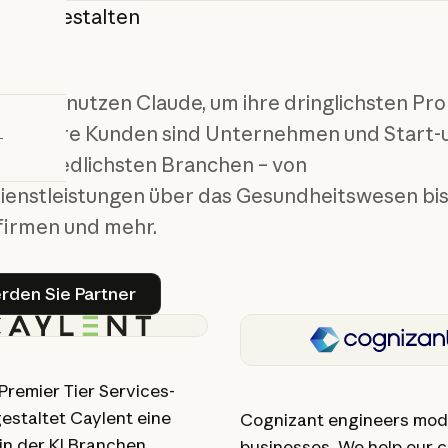
eams
gestalten
bieren
unft
hmen nutzen Claude, um ihre dringlichsten Pr
n. Unsere Kunden sind Unternehmen und Start-
erschiedlichsten Branchen – von
ienstleistungen über das Gesundheitswesen bis 
irmen und mehr.
So werden Sie Partner
rden Sie Partner
Premier Tier Services-
estaltet Caylent eine
Cognizant engineers mod
in der KI Branchen
businesses. We help our c