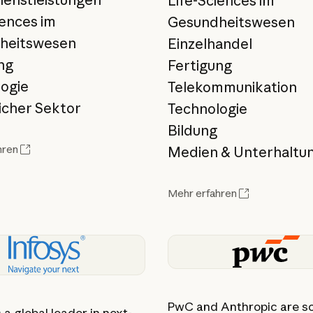
Life-Sciences im
iences im
Gesundheitswesen
heitswesen
Einzelhandel
ng
Fertigung
ogie
Telekommunikation
icher Sektor
Technologie
Bildung
hren
Medien & Unterhaltu
Mehr erfahren
PwC and Anthropic are sc
s a global leader in next-