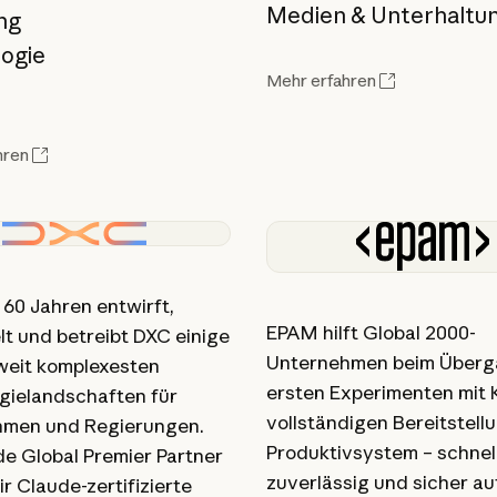
Medien & Unterhaltu
ng
ogie
Mehr erfahren
hren
 60 Jahren entwirft,
EPAM hilft Global 2000-
lt und betreibt DXC einige
Unternehmen beim Überg
weit komplexesten
ersten Experimenten mit K
gielandschaften für
vollständigen Bereitstell
hmen und Regierungen.
Produktivsystem – schnell
de Global Premier Partner
zuverlässig und sicher au
r Claude-zertifizierte