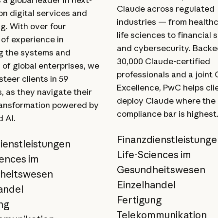
Claude across regulated
n digital services and
industries — from health
g. With over four
life sciences to financial 
of experience in
and cybersecurity. Backe
 the systems and
30,000 Claude-certified
of global enterprises, we
professionals and a joint 
steer clients in 59
Excellence, PwC helps cli
, as they navigate their
deploy Claude where the
transformation powered by
compliance bar is highest
 AI.
Finanzdienstleistung
ienstleistungen
Life-Sciences im
iences im
Gesundheitswesen
heitswesen
Einzelhandel
andel
Fertigung
ng
Telekommunikation