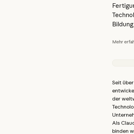
Fertigu
Technol
Bildung
Mehr erfa
Seit über
entwicke
der welt
Technolo
Unterne
Als Clau
binden wi