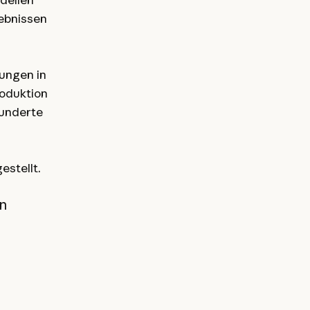
ebnissen
ungen in
oduktion
Hunderte
stellt.
en