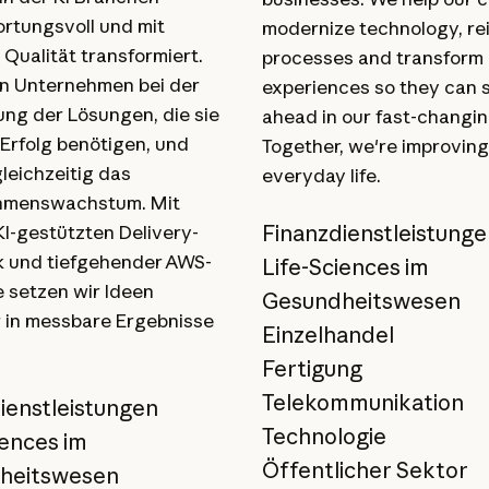
rtungsvoll und mit
modernize technology, re
Qualität transformiert.
processes and transform
en Unternehmen bei der
experiences so they can 
ung der Lösungen, die sie
ahead in our fast-changin
 Erfolg benötigen, und
Together, we're improving
leichzeitig das
everyday life.
hmenswachstum. Mit
Finanzdienstleistung
KI-gestützten Delivery-
 und tiefgehender AWS-
Life-Sciences im
e setzen wir Ideen
Gesundheitswesen
r in messbare Ergebnisse
Einzelhandel
Fertigung
Telekommunikation
ienstleistungen
Technologie
iences im
Öffentlicher Sektor
heitswesen