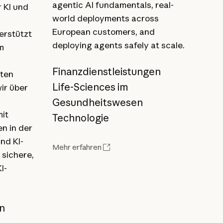
agentic AI fundamentals, real-
 KI und
world deployments across
European customers, and
erstützt
deploying agents safely at scale.
m
Finanzdienstleistungen
rten
Life-Sciences im
ir über
Gesundheitswesen
it
Technologie
n in der
nd KI-
Mehr erfahren
 sichere,
I-
en