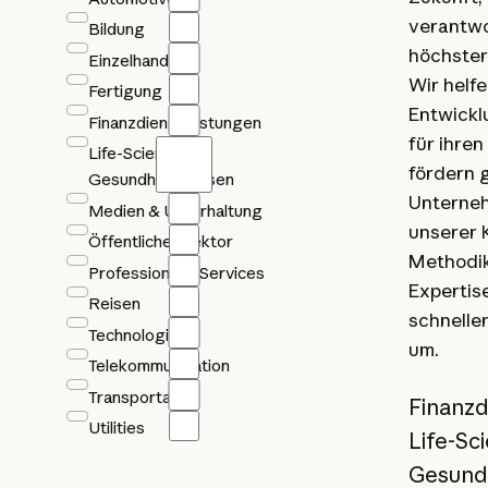
verantwo
Bildung
höchster 
Einzelhandel
Wir helf
Fertigung
Entwickl
Finanzdienstleistungen
für ihren
Life-Sciences im
fördern g
Gesundheitswesen
Unterne
Medien & Unterhaltung
unserer 
Öffentlicher Sektor
Methodik
Professionelle Services
Expertis
Reisen
schnelle
Technologie
um.
Telekommunikation
Transportation
Finanzd
Utilities
Life-Sc
Gesund