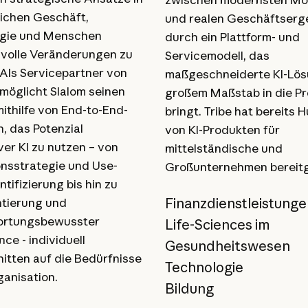
ichen Geschäft,
und realen Geschäftserg
ogie und Menschen
durch ein Plattform- und
volle Veränderungen zu
Servicemodell, das
 Als Servicepartner von
maßgeschneiderte KI-Lös
möglicht Slalom seinen
großem Maßstab in die Pr
ithilfe von End-to-End-
bringt. Tribe hat bereits 
, das Potenzial
von KI-Produkten für
ver KI zu nutzen – von
mittelständische und
onsstrategie und Use-
Großunternehmen bereitge
tifizierung bis hin zu
Finanzdienstleistung
tierung und
ortungsbewusster
Life-Sciences im
ce - individuell
Gesundheitswesen
itten auf die Bedürfnisse
Technologie
ganisation.
Bildung