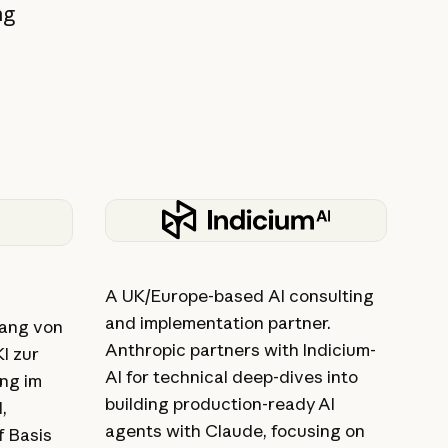
ng
A UK/Europe-based AI consulting
and implementation partner.
ang von
Anthropic partners with Indicium-
I zur
AI for technical deep-dives into
ung im
building production-ready AI
,
agents with Claude, focusing on
f Basis