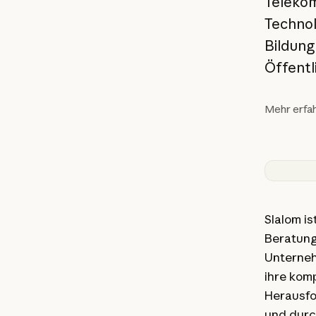
Teleko
Technol
Bildung
Öffentl
Mehr erfa
Slalom is
Beratun
Unterneh
ihre kom
Herausfo
und durc