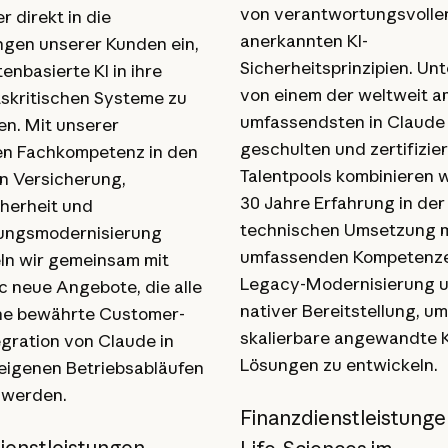
von verantwortungsvoller
r direkt in die
anerkannten KI-
en unserer Kunden ein,
Sicherheitsprinzipien. Unt
nbasierte KI in ihre
von einem der weltweit a
skritischen Systeme zu
umfassendsten in Claude
en. Mit unserer
geschulten und zertifizie
en Fachkompetenz in den
Talentpools kombinieren w
n Versicherung,
30 Jahre Erfahrung in der
herheit und
technischen Umsetzung m
ngsmodernisierung
umfassenden Kompetenze
ln wir gemeinsam mit
Legacy-Modernisierung u
c neue Angebote, die alle
nativer Bereitstellung, um
ne bewährte Customer-
skalierbare angewandte K
egration von Claude in
Lösungen zu entwickeln.
eigenen Betriebsabläufen
 werden.
Finanzdienstleistung
ienstleistungen