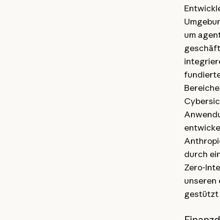
Entwickle
Umgebung
um agente
geschäft
integrier
fundiert
Bereiche
Cybersic
Anwendu
entwicke
Anthropi
durch ei
Zero-Int
unseren 
gestützt
Finanzd