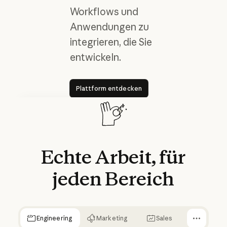
Workflows und
Anwendungen zu
integrieren, die Sie
entwickeln.
Plattform entdecken
Plattform entdecken
Ergebnisse mit Claude Code
90 %
Echte
Arbeit,
für
jeden
Bereich
Weniger Zeit für komplexe
Code-Migrationen
Engineering
Marketing
Sales