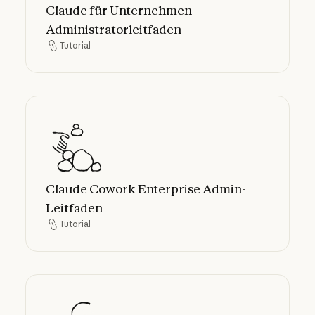
Claude für Unternehmen –
Administratorleitfaden
Tutorial
Tutorial
Claude Cowork Enterprise Admin-Leitfade
Claude Cowork Enterprise Admin-
Leitfaden
Tutorial
Tutorial
Zero-Trust-KI-Agenten