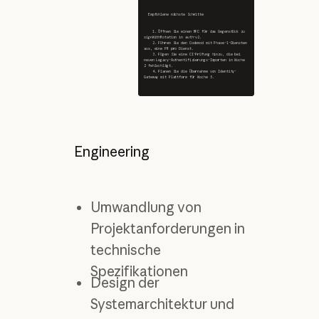
  Empfohlene nächste Schritte
    1. Öffnen Sie einen RFC für das Gegenstück zu 
signWithRotation in auth-v2.
    2. Führen Sie den Codemod mit Phase-1-Diensten 
aus, eine PR pro Dienst.
    3. Fügen Sie eine CI-Prüfung hinzu, die bei 
neuen Legacy-Authentifizierungs-Importen in Woche 
2 fehlschlägt.
    4. Planen Sie die Übernahme von Identity-
Gateway mit Plattform für Woche 5.
Engineering
Umwandlung von
Projektanforderungen in
technische
Spezifikationen
Design der
Systemarchitektur und