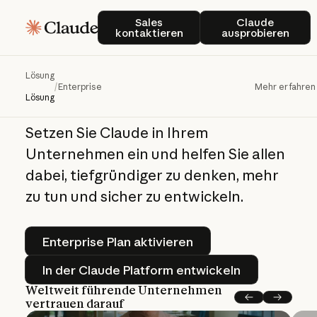
Claude für Unternehmen
Sales kontaktieren
Claude ausp
Sales
Claude
kontaktieren
ausprobieren
Die
Zukunft
auf
jedem
Schreibtisch
Lösung
/
Enterprise
Mehr erfahren
Lösung
Setzen Sie Claude in Ihrem
Unternehmen ein und helfen Sie allen
dabei, tiefgründiger zu denken, mehr
zu tun und sicher zu entwickeln.
Enterprise Plan aktivieren
Enterprise Plan aktivieren
In der Claude Platform entwick
In der Claude Platform entwickeln
Weltweit führende Unternehmen
vertrauen darauf
Vorherige
Next