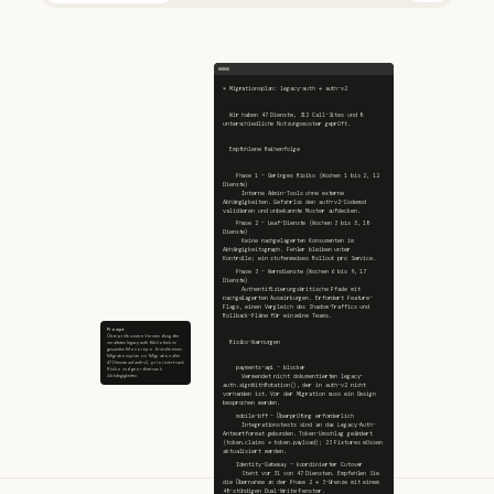
✻ Migrationsplan: legacy-auth → auth-v2
  Wir haben 47 Dienste, 312 Call-Sites und 8 
unterschiedliche Nutzungsmuster geprüft.
  Empfohlene Reihenfolge
    Phase 1 – Geringes Risiko (Wochen 1 bis 2, 12 
Dienste)
      Interne Admin-Tools ohne externe 
Abhängigkeiten. Gefahrlos den auth-v2-Codemod 
validieren und unbekannte Muster aufdecken.
    Phase 2 – Leaf-Dienste (Wochen 3 bis 5, 18 
Dienste)
      Keine nachgelagerten Konsumenten im 
Abhängigkeitsgraph. Fehler bleiben unter 
Kontrolle; ein stufenweises Rollout pro Service.
    Phase 3 – Kerndienste (Wochen 6 bis 9, 17 
Dienste)
      Authentifizierungskritische Pfade mit 
nachgelagerten Auswirkungen. Erfordert Feature-
Flags, einen Vergleich des Shadow-Traffics und 
Rollback-Pläne für einzelne Teams.
Prompt
Überprüfe unsere Verwendung der
  Risiko-Warnungen
veralteten legacy-auth-Bibliothek im
gesamten Monorepo. Erstelle einen
Migrationsplan zur Migration aller
47 Dienste auf auth-v2, priorisiert nach
    payments-api – blocker
Risiko und geordnet nach
Abhängigkeiten.
      Verwendet nicht dokumentierten legacy-
auth.signWithRotation(), der in auth-v2 nicht 
vorhanden ist. Vor der Migration muss ein Design 
besprochen werden.
    mobile-bff – Überprüfung erforderlich
      Integrationstests sind an das Legacy-Auth-
Antwortformat gebunden. Token-Umschlag geändert 
(token.claims → token.payload); 23 Fixtures müssen 
aktualisiert werden.
    Identity-Gateway – koordinierter Cutover
      Steht vor 31 von 47 Diensten. Empfehlen Sie 
die Übernahme an der Phase 2 → 3-Grenze mit einem 
48-stündigen Dual-Write-Fenster.