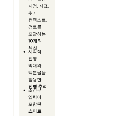
지점, 지표,
추가
컨텍스트,
검토를
포괄하는
10개의
섹션
시각적
진행
막대와
백분율을
활용한
진행 추적
조건부
입력이
포함된
스마트