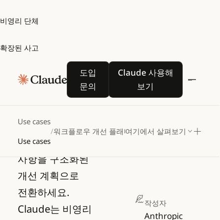
비영리 단체
확장된 사고
워크플로우
도입 문의
Claude 사용해 보기
도입
Claude 사용해
개선
문의
보기
플래너
Use cases
/
워크플로우 개선 플래너
여기에서 살펴보기
프로세스 불만
Use cases
사항을 구조화된
개선 계획으로
전환하세요.
작성자
Claude는 비영리
Anthropic