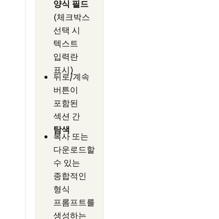
양식 필드
(체크박스
선택 시
텍스트
입력란
표시)
뒤로/계속
버튼이
포함된
섹션 간
탐색
복사 또는
다운로드할
수 있는
종합적인
형식
프롬프트를
생성하는