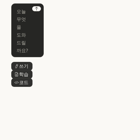
Claude
Claude for
Chrome
Claude
Next
Claude Code
Claude for Ch
Claude for
Claude Code
Claude Code
Microsoft 365
for Enterprise
Claude for Mic
Skills
Claude Code for Enterprise
Claude Cowork
Skills
Claude Cowork
@Claude
쓰기
버튼 텍스트
@Claude
Claude 디자인
학습
버튼 텍스트
Claude 디자인
코드
버튼 텍스트
Claude Science
Claude Science
Claude
Security
Claude Security
앱 다운로드
앱 다운로드
요금제