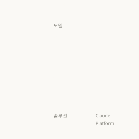
요금제
로그인
로그인
모델
Mythos
Mythos
Fable
Fable
Opus
Opus
Sonnet
Sonnet
Haiku
Haiku
솔루션
Claude
Platform
AI 에이전트
개요
AI 에이전트