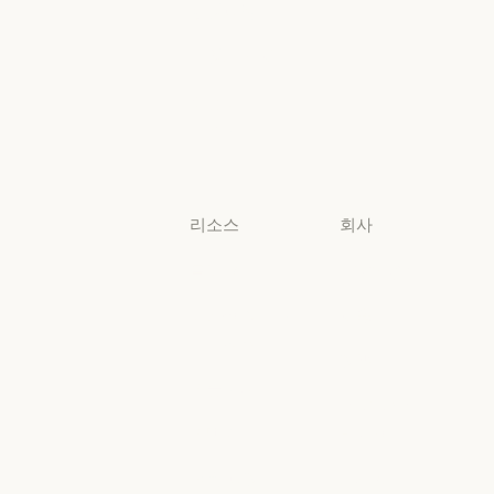
생명과학
생명과학
비영리 단체
비영리 단체
소규모
비즈니스
소규모 비즈니스
리소스
회사
블로그
Anthropic
블로그
Anthropic
Claude 파트너
채용
네트워크
채용
정책
Claude 파트너 네트워크
커뮤니티
정책
Economic
커뮤니티
커넥터
Futures
커넥터
Economic Futu
교육 과정
리서치