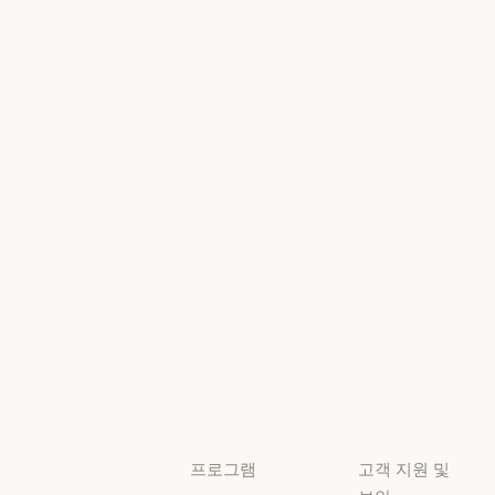
교육 과정
리서치
고객 사례
뉴스
고객 사례
뉴스
Anthropic
AI의 비약적
엔지니어링
성장에 대한
정책
Anthropic 엔지니어링
이벤트
AI의 비약적 성
책임 있는 확장
이벤트
플러그인
정책
플러그인
책임 있는 확장 
Claude 기반
보안 및 규정
Claude 기반
준수
서비스 파트너
보안 및 규정 준
서비스 파트너
투명성
튜토리얼
투명성
튜토리얼
사용 사례
사용 사례
프로그램
고객 지원 및