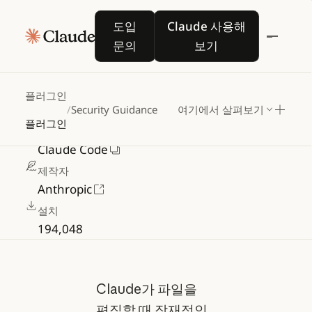
Security
Guidance
도입 문의
Claude 사용해 보기
도입
Claude 사용해
문의
보기
파일
편집
시
커맨드
인젝션,
XSS,
안전하지
않은
코드
패턴에
대해
경고하는
보안
훅
플러그인
/
Security Guidance
여기에서 살펴보기
Anthropic 인증
플러그인
설치 위치
Claude Code
제작자
Anthropic
설치
194,048
Claude가 파일을
편집할 때 잠재적인