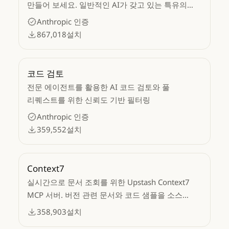
만들어 보세요. 일반적인 AI가 갖고 있는 특유의
정형성을 탈피한 정교한 코드를 생성해 보세요.
Anthropic 인증
867,018
설치
코드 검토
전문 에이전트를 활용한 AI 코드 검토와 풀
리퀘스트를 위한 신뢰도 기반 필터링
Anthropic 인증
359,552
설치
Context7
실시간으로 문서 조회를 위한 Upstash Context7
MCP 서버. 버전 관련 문서와 코드 샘플을 소스
저장소에서 LLM 컨텍스트로 가져옵니다.
358,903
설치