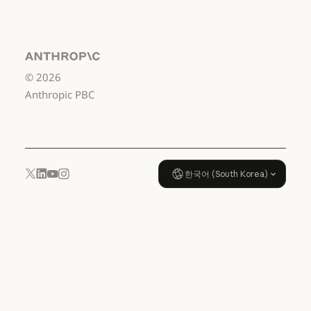
US K-12
서비스 이용약관: US K-12
데이터 처리 계약:
US K-12
Anthropic
©
2026
데이터 처리 계약: US K-12
사용 정책
Anthropic PBC
사용 정책
한국어 (South Korea)
YouTube
Instagram
x.com
LinkedIn