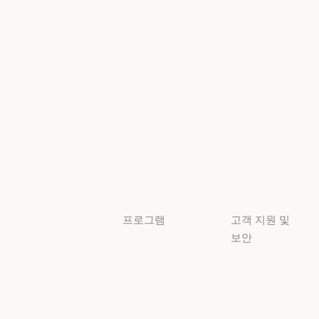
정책
Anthropic 엔지니어링
이벤트
AI의 비약적 성
책임 있는 확장
이벤트
플러그인
정책
플러그인
책임 있는 확장 
Claude 기반
보안 및 규정
Claude 기반
준수
서비스 파트너
보안 및 규정 준
서비스 파트너
투명성
튜토리얼
투명성
튜토리얼
사용 사례
사용 사례
프로그램
고객 지원 및
보안
스타트업
가용성
스타트업
리서치 랩
가용성
서비스 상태
리서치 랩
서비스 상태