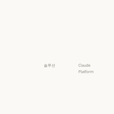
Mythos
Mythos
Fable
Fable
Opus
Opus
Sonnet
Sonnet
Haiku
Haiku
솔루션
Claude
Platform
AI 에이전트
개요
AI 에이전트
코드 현대화
개요
개발자 문서
코드 현대화
코딩
개발자 문서
요금제
코딩
고객 지원
요금제
생태계
고객 지원