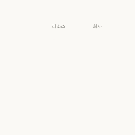
소규모 비즈니스
리소스
회사
블로그
Anthropic
블로그
Anthropic
Claude 파트너
채용
네트워크
채용
정책
Claude 파트너 네트워크
커뮤니티
정책
Economic
커뮤니티
커넥터
Futures
커넥터
Economic Futu
교육 과정
리서치
교육 과정
리서치
고객 사례
뉴스
고객 사례
뉴스
Anthropic
AI의 비약적
엔지니어링
성장에 대한