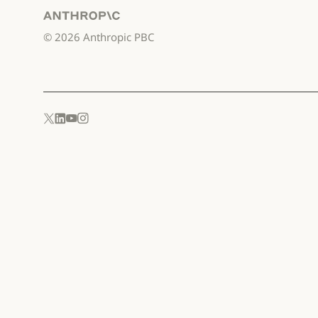
Anthropic
©
2026
Anthropic PBC
YouTube
Instagram
x.com
LinkedIn