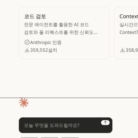
코드 검토
Contex
전문 에이전트를 활용한 AI 코드
실시간으로
검토와 풀 리퀘스트를 위한 신뢰도
Contex
기반 필터링
코드 샘플
Anthropic 인증
컨텍스트
359,552
설치
358,
홈페이지
Next