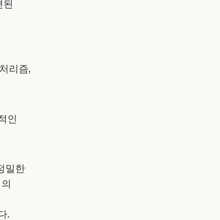
련된
처리즘,
일적인
 정밀한
식의
다.