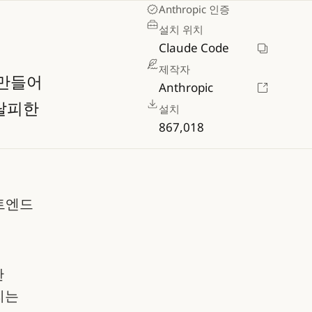
Anthropic 인증
설치 위치
Claude Code
제작자
만들어
Anthropic
탈피한
설치
867,018
트엔드
한
리는