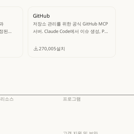
GitHub
과
저장소 관리를 위한 공식 GitHub MCP
수정된
서버. Claude Code에서 이슈 생성, PR
.
관리, 코드 검토, 저장소 검색,
GitHub의 API 접근 등의 작업이
270,005
설치
가능합니다.
리소스
프로그램
블로그
스타트업
블로그
스타트업
Claude 파트너 네트워크
리서치 랩
Claude 파트너 네트워크
리서치 랩
고객 지원 및 보안