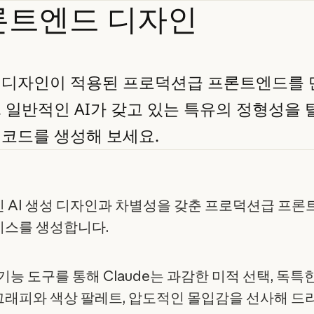
론트엔드
디자인
디자인이
적용된
프로덕션급
프론트엔드를
.
일반적인
AI가
갖고
있는
특유의
정형성을
코드를
생성해
보세요.
 AI 생성 디자인과 차별성을 갖춘 프로덕션급 프론
스를 생성합니다.
기능 도구를 통해 Claude는 과감한 미적 선택, 독특
래피와 색상 팔레트, 압도적인 몰입감을 선사해 드