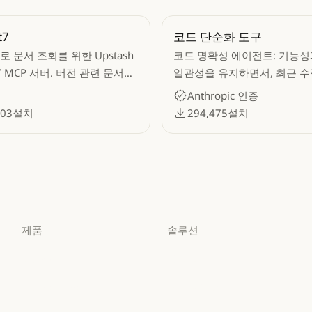
t7
코드 단순화 도구
 문서 조회를 위한 Upstash
코드 명확성 에이전트: 기능성
t7 MCP 서버. 버전 관련 문서와
일관성을 유지하면서, 최근 
을 소스 저장소에서 LLM
코드를 단순화하고 정리합니다
Anthropic 인증
로 가져옵니다.
903
설치
294,475
설치
제품
솔루션
Claude
AI 에이전트
Claude
AI 에이전트
Claude Code
코드 현대화
Claude Code
코드 현대화