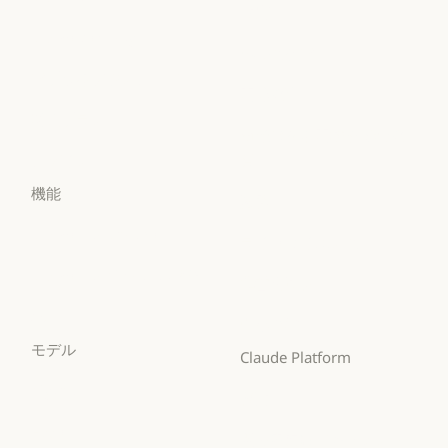
政府
Claude Science
Claude Security
政府
ヘルスケア
Claude Security
アプリをダウンロード
ヘルスケア
高等教育
アプリをダウンロード
料金プラン
高等教育
幼稚園から高校までの教
料金プラン
ログイン
員
ログイン
幼稚園から高校までの
機能
法務
法務
Claude for Chrome
ライフサイエンス
Claude for Chrome
ライフサイエンス
Claude for Microsoft 365
非営利団体
Claude for Microsoft 365
非営利団体
Skills
中小企業
Skills
モデル
中小企業
Claude Platform
Mythos
概要
Mythos
概要
Fable
開発者向けドキュメント