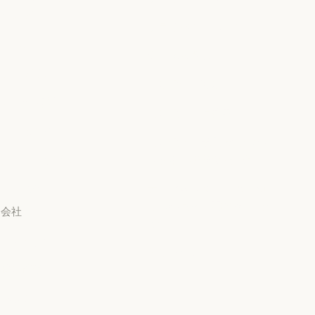
リング
プライバシーポリシー
Anthropic のエンジニアリング
イベント
プライバシーポリシー
責任ある開示ポリシー
イベント
プラグイン
責任ある開示ポリシー
利用規約：商用
プラグイン
Claude を活用
利用規約：商用
利用規約：消費者
Claude を活用
サービスパートナー
教員
利用規約：消費者
利用規約：米国 幼稚園年
サービスパートナー
チュートリアル
長から高校3年生まで
チュートリアル
利用規約：米国 幼稚園年
ユースケース
データ処理契約：米国 幼
稚園年長から高校3年生ま
ユースケース
会社
で
Anthropic
データ処理契約：米国 幼
使用ポリシー
Anthropic
採用情報
使用ポリシー
採用情報
ポリシー