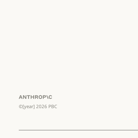
Anthropic
©[year]
2026
PBC