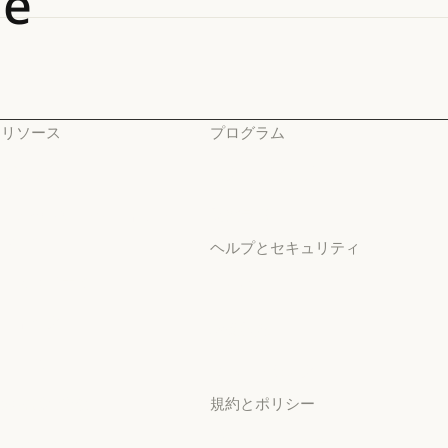
de
リソース
プログラム
ブログ
スタートアップ
ブログ
スタートアップ
Claude パートナーネット
研究ラボ
ワーク
研究ラボ
ヘルプとセキュリティ
Claude パートナーネットワーク
コミュニティ
可用性
コミュニティ
可用性
コネクタ
稼働状況
コネクタ
稼働状況
コース
サポートセンター
コース
サポートセンター
お客様の事例
規約とポリシー
お客様の事例
Anthropic のエンジニア
プライバシー設定