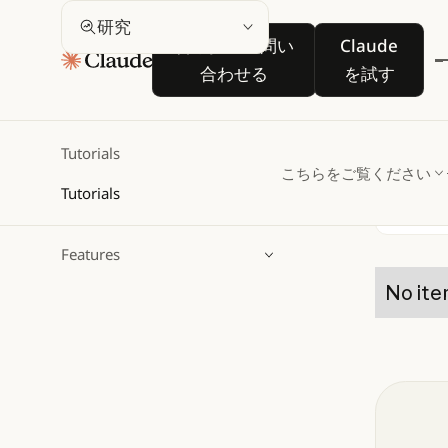
研
研究
営業担当に問い合わせる
Claude を
営業担当に問い
Claude
合わせる
を試す
Clau
統合す
Tutorials
こちらをご覧ください
Tutorials
Filter
検索
Features
No ite