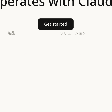
perates
with
Clau
Get started
Get started
製品
ソリューション
Claude
AI エージェント
Claude
AI エージェント
Claude Code
コードの最新化
Claude Code
コードの最新化
Claude Code for
コーディング
Enterprise
コーディング
カスタマーサポート
Claude Code for Enterprise
Claude Cowork
カスタマーサポート
サイバーセキュリティ
Claude Cowork
@Claude
サイバーセキュリティ
Enterprise
@Claude
Claude Design
Enterprise
金融サービス
Claude Design
Claude Science
金融サービス