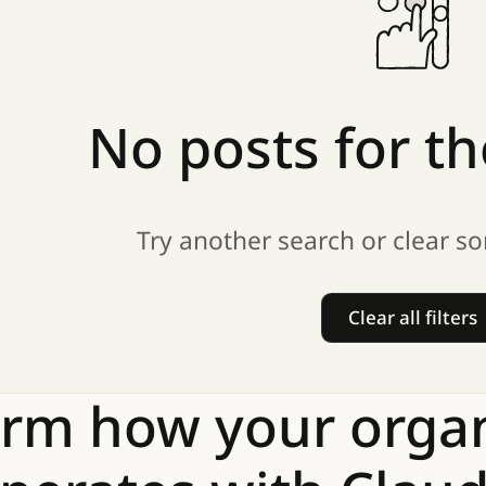
No
posts
for
th
Try another search or clear so
Clear all filters
Clear all
orm
how
your
orga