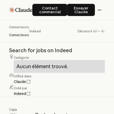
Contact commercial
Essayer Claude
Contact
Essayer
commercial
Claude
Connecteurs
Indeed
/
Indeed
Découvrir ici
Connecteurs
Search
for
jobs
on
Indeed
Catégorie
Aucun élément trouvé.
Utilisé dans
Claude
Créé par
Indeed
Capa