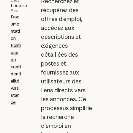
Recherchez et
cités
Lecture
récupérez des
Plus
Doc
offres d'emploi,
ume
accédez aux
ntati
descriptions et
on
exigences
Politi
que
détaillées des
de
postes et
confi
fournissez aux
denti
utilisateurs des
alité
Assi
liens directs vers
stan
les annonces. Ce
ce
processus simplifie
la recherche
d'emploi en