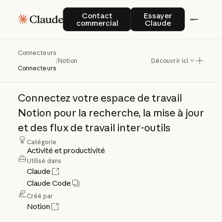
Contact commercial
Essayer Claude
Contact
Essayer
commercial
Claude
Connecteurs
Notion
/
Notion
Découvrir ici
Connecteurs
Connectez
votre
espace
de
travail
Notion
pour
la
recherche,
la
mise
à
jour
et
des
flux
de
travail
inter-outils
Catégorie
Activité et productivité
Utilisé dans
Claude
Claude Code
Créé par
Notion