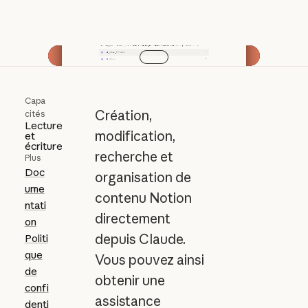
Lire la vidéo
Capa
Création,
cités
Lecture
modification,
et
écriture
recherche et
Plus
Doc
organisation de
ume
contenu Notion
ntati
directement
on
depuis Claude.
Politi
que
Vous pouvez ainsi
de
obtenir une
confi
assistance
denti