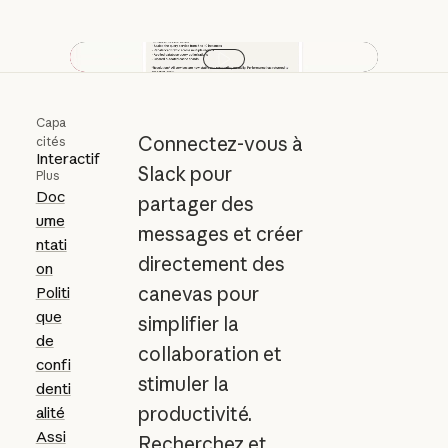
Lire la vidéo
Capa
Connectez-vous à
cités
Interactif
Slack pour
Plus
Doc
partager des
ume
messages et créer
ntati
directement des
on
canevas pour
Politi
que
simplifier la
de
collaboration et
confi
stimuler la
denti
productivité.
alité
Assi
Recherchez et