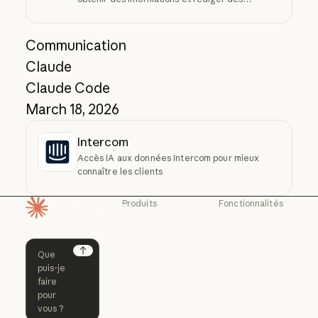
réponses
Communication
Claude
Claude Code
March 18, 2026
Intercom
Accès IA aux données Intercom pour mieux
connaître les clients
Produits
Fonctionnalités
Page d'accueil
Claude
Claude for
Chrome
Claude
Claude Code
Claude for Ch
Next
Claude for
Claude Code
Claude Code for
Microsoft 365
Enterprise
Claude for Mic
Skills
Claude Code for Enterprise
Claude Cowork