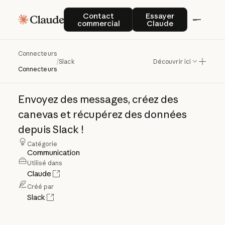
Contact commercial
Essayer Claude
Contact
Essayer
commercial
Claude
Connecteurs
Slack
/
Slack
Découvrir ici
Connecteurs
Envoyez
des
messages,
créez
des
canevas
et
récupérez
des
données
depuis
Slack
!
Catégorie
Communication
Utilisé dans
Claude
Créé par
Slack