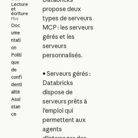
Lecture
propose deux
et
écriture
types de serveurs
Plus
Doc
MCP : les serveurs
ume
gérés et les
ntati
serveurs
on
personnalisés.
Politi
que
de
• Serveurs gérés :
confi
Databricks
denti
dispose de
alité
Assi
serveurs prêts à
stan
l'emploi qui
ce
permettent aux
agents