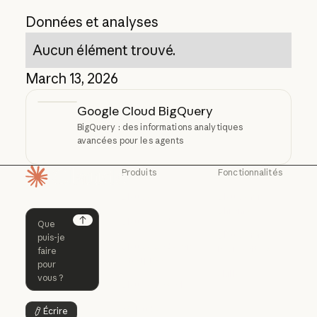
Données et analyses
Aucun élément trouvé.
March 13, 2026
Google Cloud BigQuery
BigQuery : des informations analytiques
avancées pour les agents
Produits
Fonctionnalités
Page d'accueil
Claude
Claude for
Chrome
Claude
Claude Code
Claude for Ch
Next
Claude for
Claude Code
Claude Code for
Microsoft 365
Enterprise
Claude for Mic
Skills
Claude Code for Enterprise
Claude Cowork
Skills
Claude Cowork
@Claude
Écrire