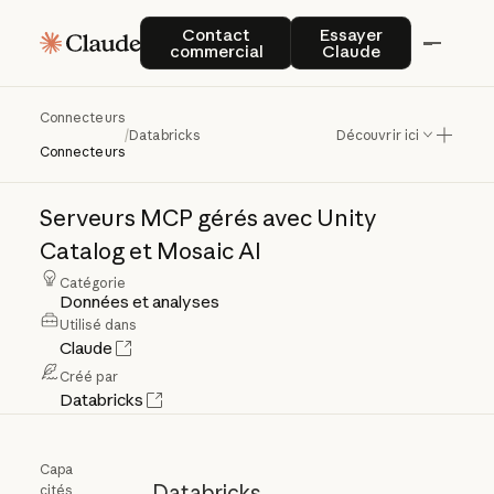
Contact commercial
Essayer Claude
Contact
Essayer
commercial
Claude
Connecteurs
Databricks
/
Databricks
Découvrir ici
Connecteurs
Serveurs
MCP
gérés
avec
Unity
Catalog
et
Mosaic
AI
Catégorie
Données et analyses
Utilisé dans
Claude
Créé par
Databricks
Capa
Databricks
cités