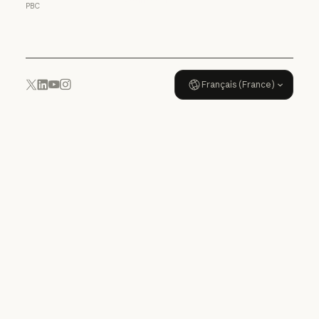
PBC
Politique d'utilisation
Français (France)
YouTube
Instagram
x.com
LinkedIn