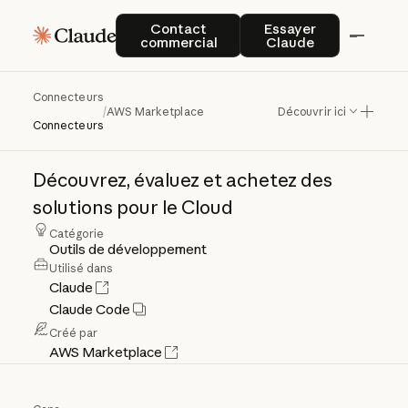
Contact commercial
Essayer Claude
Contact
Essayer
commercial
Claude
Connecteurs
AWS
Marketplace
/
AWS Marketplace
Découvrir ici
Connecteurs
Découvrez,
évaluez
et
achetez
des
solutions
pour
le
Cloud
Catégorie
Outils de développement
Utilisé dans
Claude
Claude Code
Créé par
AWS Marketplace