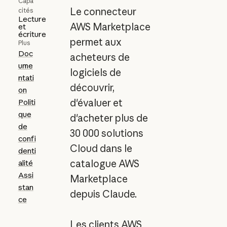
Capa
Le connecteur
cités
Lecture
AWS Marketplace
et
écriture
permet aux
Plus
Doc
acheteurs de
ume
logiciels de
ntati
découvrir,
on
d'évaluer et
Politi
que
d'acheter plus de
de
30 000 solutions
confi
Cloud dans le
denti
catalogue AWS
alité
Assi
Marketplace
stan
depuis Claude.
ce
Les clients AWS