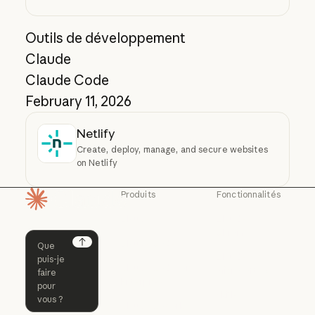
Outils de développement
Claude
Claude Code
February 11, 2026
Netlify
Create, deploy, manage, and secure websites
on Netlify
Produits
Fonctionnalités
Page d'accueil
Claude
Claude for
Chrome
Claude
Claude Code
Claude for Ch
Next
Claude for
Claude Code
Claude Code for
Microsoft 365
Enterprise
Claude for Mic
Skills
Claude Code for Enterprise
Claude Cowork
Skills