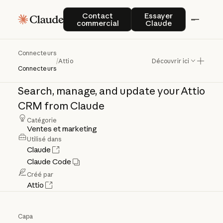
Contact commercial
Essayer Claude
Contact
Essayer
commercial
Claude
Attio
Connecteurs
/
Attio
Découvrir ici
Connecteurs
Search,
manage,
and
update
your
Attio
CRM
from
Claude
Catégorie
Ventes et marketing
Utilisé dans
Claude
Claude Code
Créé par
Attio
Capa