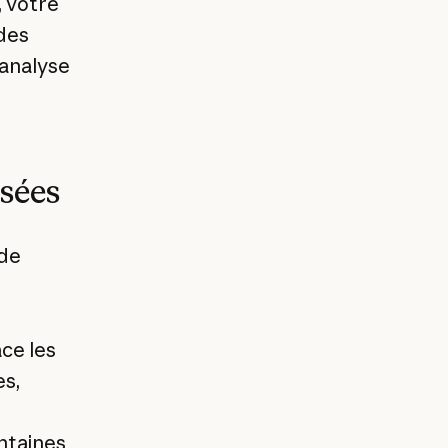
, votre
 des
'analyse
sées
ode
ace les
es,
ntaines