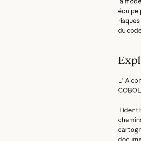
la mode
équipe p
risques 
du code
Expl
L'IA co
COBOL e
Il ident
chemins
cartogr
documen