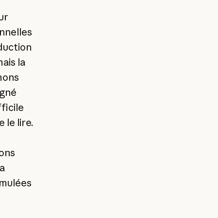
ur
onnelles
duction
ais la
mons
igné
ficile
le lire.
ions
a
cumulées