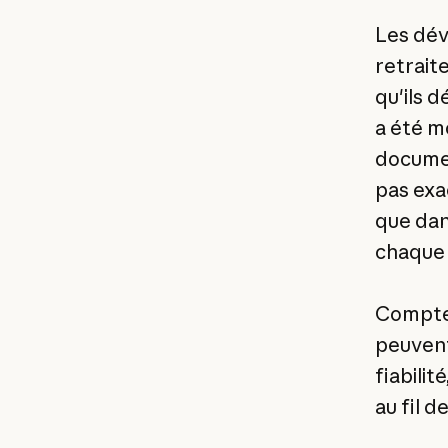
Les dév
retraite
qu'ils 
a été mo
documen
pas exa
que dans
chaque 
Compte 
peuvent
fiabilit
au fil d