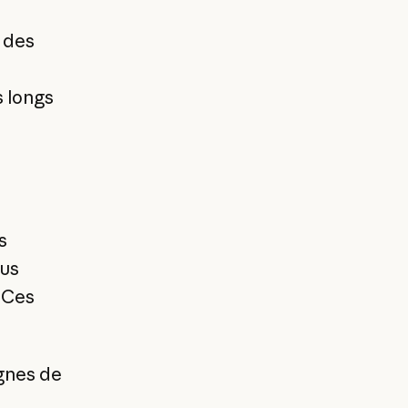
 des
s longs
s
lus
 Ces
ignes de