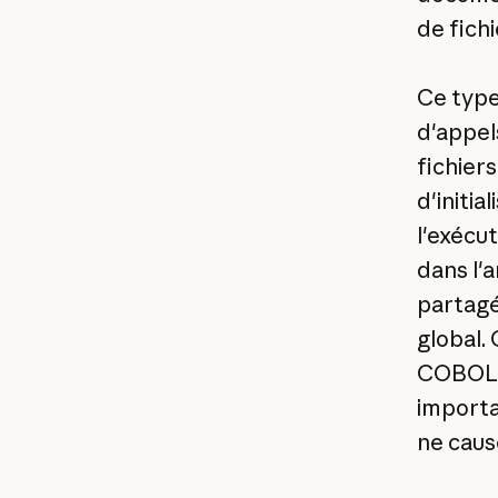
de fichi
Ce type
d'appel
fichier
d'initi
l'exécu
dans l'
partagé
global.
COBOL r
importa
ne caus