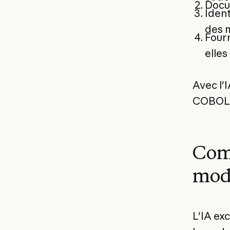
Docum
Ident
des m
Fourn
elles
Avec l'
COBOL e
Comm
mod
L'IA exc