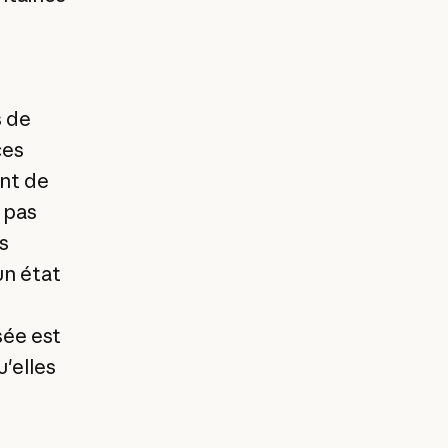
s de
ces
ent de
 pas
s
un état
e
sée est
'elles