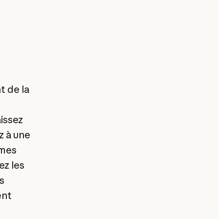
 de la
issez
z à une
èmes
ez les
s
ent