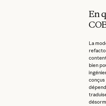
En q
COBO
La mode
refacto
content
bien po
ingénie
conçus 
dépenda
traduise
désorma