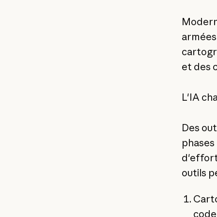
Moderni
armées 
cartogra
et des 
L'IA ch
Des ou
phases 
d'effor
outils p
Carto
code