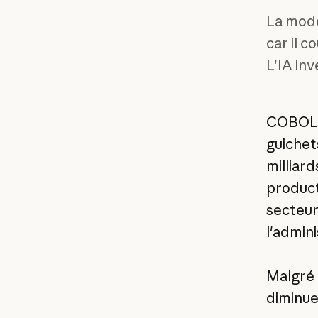
La mode
car il c
L'IA in
COBOL e
guichet
milliar
product
secteur
l'admini
Malgré 
diminue