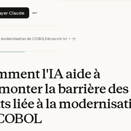
Essayer Claude
ayer Claude
 la modernisation de COBOL
Découvrir ici
mment
l'IA
aide
à
monter
la
barrière
des
ts
liée
à
la
modernisat
COBOL