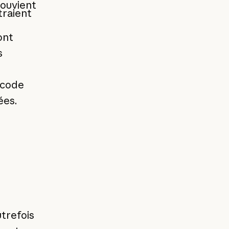
souvient
traient
ont
s
 code
ées.
utrefois