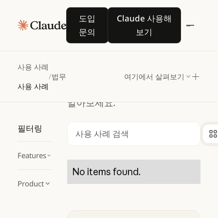
법무
도입 문의
Claude 사용해 보기
법무
도입
Claude 사용해
문의
보기
Claude를 법률
업무에서 리서치,
사용 사례
문서화, 분석에
/
법무
여기에서 살펴보기
사용 사례
적용하는 방법을
알아보세요.
필터링
검색
Features
No items found.
Product