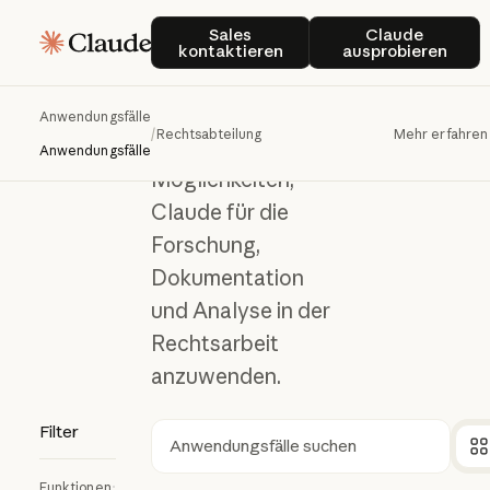
Rechtsab
Sales kontaktieren
Claude ausp
Rechtsabteilung
Sales
Claude
kontaktieren
ausprobieren
teilung
Anwendungsfälle
/
Rechtsabteilung
Mehr erfahren
Entdecken Sie
Anwendungsfälle
Möglichkeiten,
Claude für die
Forschung,
Dokumentation
und Analyse in der
Rechtsarbeit
anzuwenden.
Filter
Suchen
Funktionen