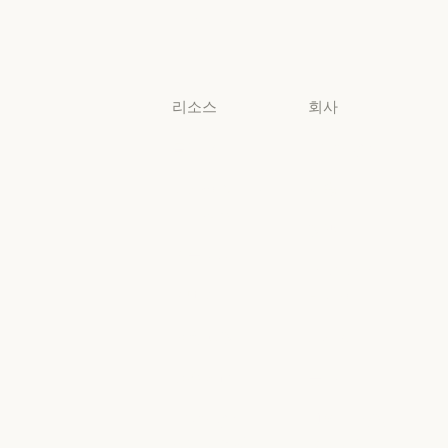
비즈니스
소규모 비즈니스
리소스
회사
블로그
Anthropic
블로그
Anthropic
Claude 파트너
채용
네트워크
채용
정책
Claude 파트너 네트워크
커뮤니티
정책
Economic
커뮤니티
커넥터
Futures
커넥터
Economic Futu
교육 과정
리서치
교육 과정
리서치
고객 사례
뉴스
고객 사례
뉴스
Anthropic
AI의 비약적
엔지니어링
성장에 대한