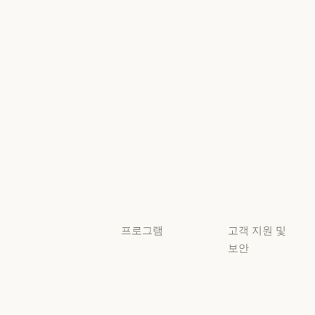
정책
Anthropic 엔지니어링
이벤트
AI의 비약적 성
책임 있는 확장
이벤트
플러그인
정책
플러그인
책임 있는 확장 
Claude 기반
보안 및 규정
Claude 기반
준수
서비스 파트너
보안 및 규정 준
서비스 파트너
투명성
튜토리얼
투명성
튜토리얼
사용 사례
사용 사례
프로그램
고객 지원 및
보안
스타트업
가용성
스타트업
리서치 랩
가용성
서비스 상태
리서치 랩