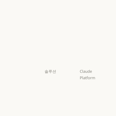
Mythos
Mythos
Fable
Fable
Opus
Opus
Sonnet
Sonnet
Haiku
Haiku
솔루션
Claude
Platform
AI 에이전트
개요
AI 에이전트
코드 현대화
개요
개발자 문서
코드 현대화
코딩
개발자 문서
요금제
코딩
고객 지원