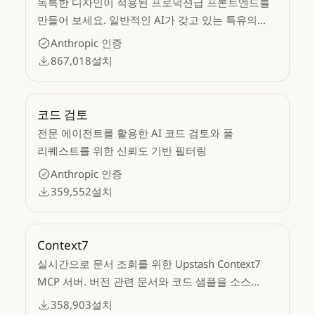
독특한 디자인이 적용된 프로덕션급 프론트엔드를
만들어 보세요. 일반적인 AI가 갖고 있는 특유의
정형성을 탈피한 정교한 코드를 생성해 보세요.
Anthropic 인증
867,018
설치
코드 검토
전문 에이전트를 활용한 AI 코드 검토와 풀
리퀘스트를 위한 신뢰도 기반 필터링
Anthropic 인증
359,552
설치
Context7
실시간으로 문서 조회를 위한 Upstash Context7
MCP 서버. 버전 관련 문서와 코드 샘플을 소스
저장소에서 LLM 컨텍스트로 가져옵니다.
358,903
설치