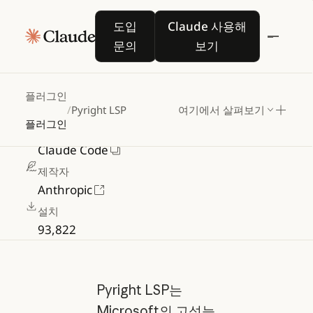
Pyright
LSP
도입 문의
Claude 사용해 보기
도입
Claude 사용해
문의
보기
타입
검사
및
코드
인텔리전스를
위한
Python
언어
서버(Pyright)
플러그인
/
Pyright LSP
여기에서 살펴보기
Anthropic 인증
플러그인
설치 위치
Claude Code
제작자
Anthropic
설치
93,822
Pyright LSP는
Microsoft의 고성능