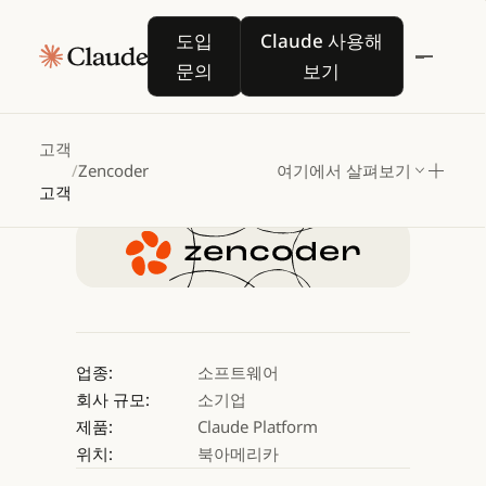
Zencoder,
Claude
도입 문의
Claude 사용해 보기
도입
Claude 사용해
Code
SDK로
두
자릿수
문의
보기
생산성
향상
달성
고객
/
Zencoder
여기에서 살펴보기
Claude 사용해 보기
고객
Claude 사용해 보기
업종:
소프트웨어
회사 규모:
소기업
제품:
Claude Platform
위치:
북아메리카