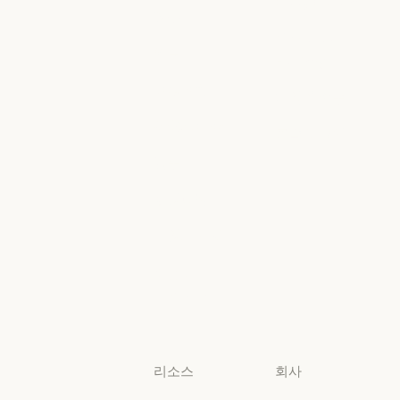
Google Cloud
금융 서비스
정부
Google Cloud
Microsoft
정부
의료
Foundry
의료
Microsoft Foun
고등교육
지역별 준수
고등교육
지역별 준수
초·중·고 교사
콘솔 로그인
초·중·고 교사
콘솔 로그인
법무
법무
생명과학
생명과학
비영리 단체
비영리 단체
소규모
비즈니스
소규모 비즈니스
리소스
회사