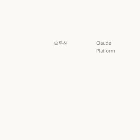
Sonnet
Sonnet
Haiku
Haiku
솔루션
Claude
Platform
AI 에이전트
개요
AI 에이전트
코드 현대화
개요
개발자 문서
코드 현대화
코딩
개발자 문서
요금제
코딩
고객 지원
요금제
생태계
고객 지원
사이버 보안
생태계
마켓플레이스
사이버 보안
Enterprise
마켓플레이스
AWS의 Claude
Enterprise
금융 서비스
AWS의 Claude