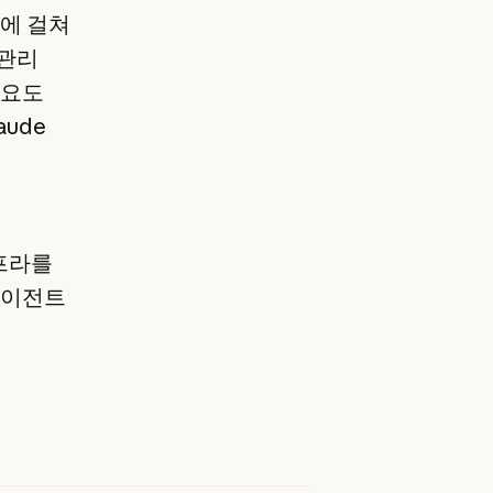
달에 걸쳐
 관리
수요도
ude
인프라를
에이전트