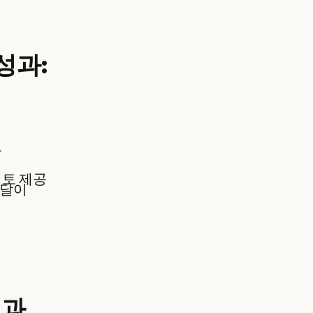
성과:
로
검토 제공
 달이
것과