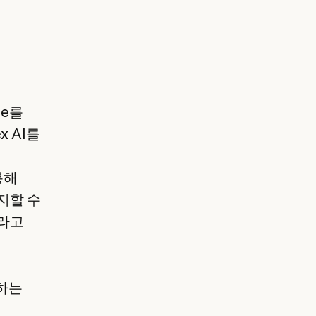
de를
 AI를
서
통해
지할 수
"라고
 하는