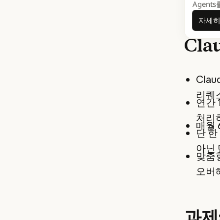
Agent
자세히
Cla
Cla
리퀘
연간 
처리
매월 
단 한
아닌 
맞춤형
오버
과제