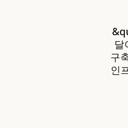
&q
달
구축
인프