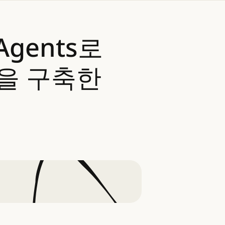
Agents로
을
구축한