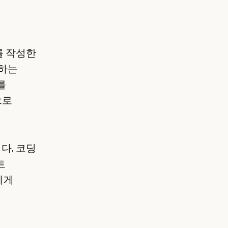
를 작성한
환하는
를
으로
다. 코딩
트
에게