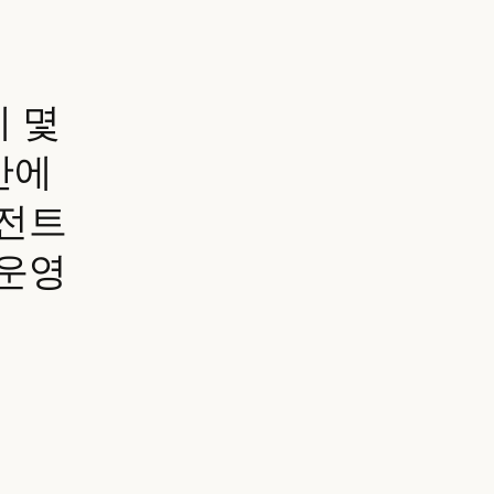
에 몇
만에
이전트
 운영