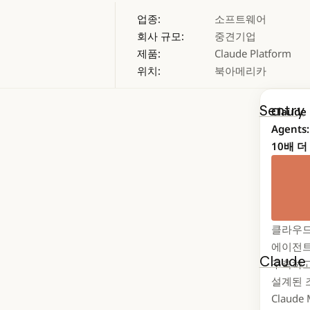
업종:
소프트웨어
회사 규모:
중견기업
제품:
Claude Platform
위치:
북아메리카
Sentry
Claude
Agent
플랫폼으
10배 더
컨텍스트
Clau
개발자에
않았습니
클라우드
에이전트
Claude
구축하고
런타임을
설계된 조
Claude
리퀘스트