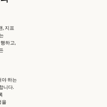
팬, 지표
r는
진행하고,
든
해야 하는
합니다.
록
성을