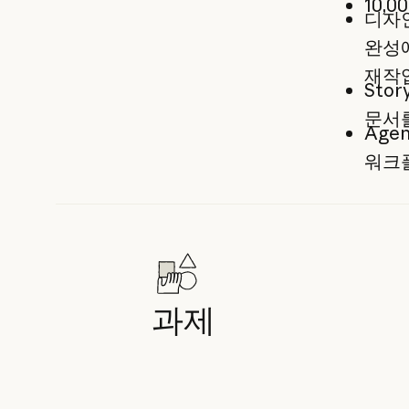
10,
디자인
완성에
재작
Stor
문서를
Age
워크
과제