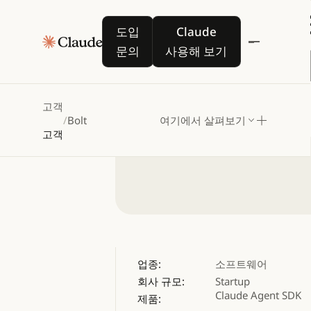
Bolt,
Cl
도입 문의
Claude 사용해 보기
도입
Claude
자율
문의
사용해 보기
고객
/
Bolt
여기에서 살펴보기
고객
업종:
소프트웨어
회사 규모:
Startup
Claude Agent SDK
제품: