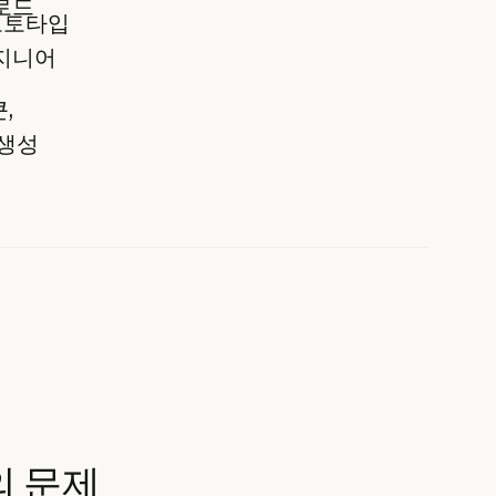
업로드
프로토타입
엔지니어
,
 생성
의 문제