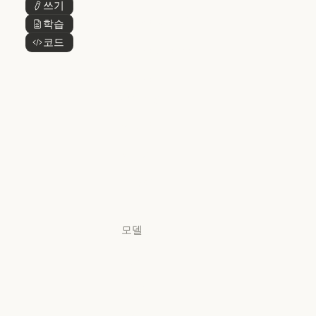
쓰기
버튼 텍스트
@Claude
Claude 디자인
학습
버튼 텍스트
Claude 디자인
코드
버튼 텍스트
Claude Science
Claude Science
Claude
Security
Claude Security
앱 다운로드
앱 다운로드
요금제
요금제
로그인
로그인
모델
Mythos
Mythos
Fable
Fable
Opus