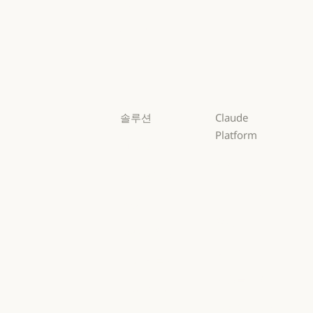
Opus
Sonnet
Sonnet
Haiku
Haiku
솔루션
Claude
Platform
AI 에이전트
개요
AI 에이전트
코드 현대화
개요
개발자 문서
코드 현대화
코딩
개발자 문서
요금제
코딩
고객 지원
요금제
생태계
고객 지원
사이버 보안
생태계
마켓플레이스
사이버 보안
Enterprise
마켓플레이스
AWS의 Claude
Enterprise