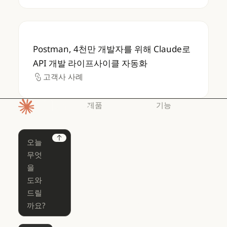
Postman, 4천만 개발자를 위해 Claude로 
Postman, 4천만 개발자를 위해 Claude로
API 개발 라이프사이클 자동화
고객사 사례
고객사 사례
제품
기능
홈페이지
Claude
Claude for
Chrome
Claude
Next
Claude Code
Claude for Ch
Claude for
Claude Code
Claude Code
Microsoft 365
for Enterprise
Claude for Mic
Skills
Claude Code for Enterprise
Claude Cowork
Skills
Claude Cowork
@Claude