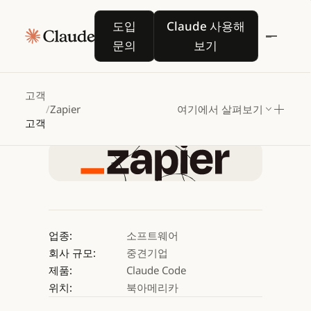
Zapier,
Claude
for
도입 문의
Claude 사용해 보기
도입
Claude 사용해
Enterprise로
AI
우선
문의
보기
원격
문화
구축
고객
/
Zapier
여기에서 살펴보기
Claude 사용해 보기
고객
Claude 사용해 보기
업종:
소프트웨어
회사 규모:
중견기업
제품:
Claude Code
위치:
북아메리카