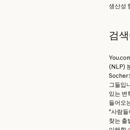
생산성 
검색
You.c
(NLP)
Soche
그들입니
있는 변
들어오는 
"사람들
찾는 출
이해할 