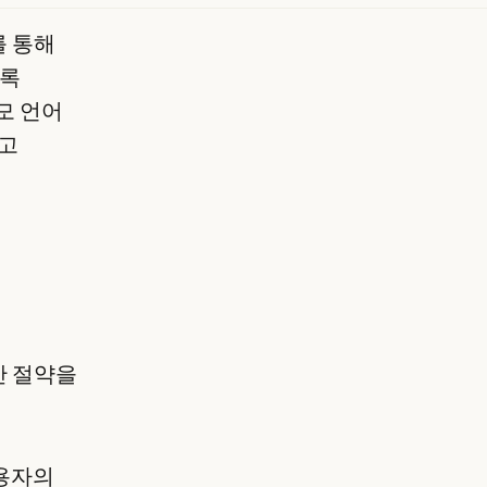
를 통해
도록
모 언어
하고
간 절약을
사용자의