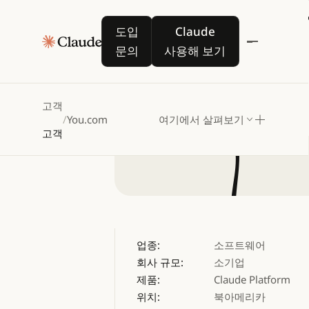
You.co
도입 문의
Claude 사용해 보기
도입
Claude
문의
사용해 보기
고객
/
You.com
여기에서 살펴보기
고객
업종:
소프트웨어
회사 규모:
소기업
제품:
Claude Platform
위치:
북아메리카