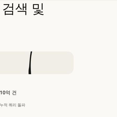
검색
및
10억 건
누적 쿼리 돌파