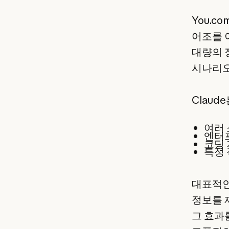
You.c
어조를 
대량의 
시나리오
Claud
여러 
엔터
코딩 
특정 
대표적인
정보를 제
그 효과를