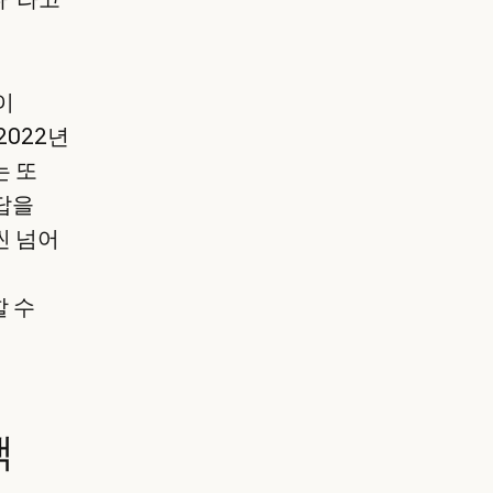
이
2022년
는 또
답을
씬 넘어
할 수
택