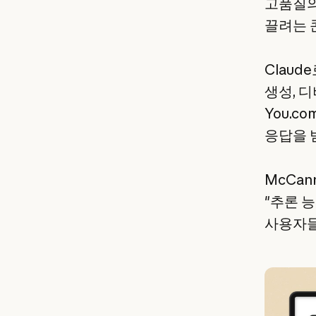
고품질의
끌려는 
Clau
생성, 
You.
응답을 
McCa
"추론 능
사용자들