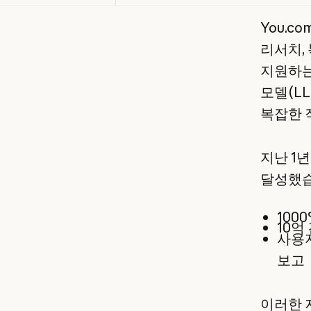
You.c
리서치,
지원하는
모델(L
복잡한 
지난 1년
달성했습
100
10억
사용자
보고
이러한 