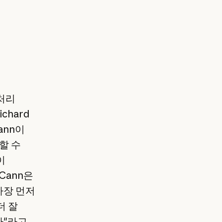
 처리
chard
ann이
할 수
이
Cann은
가장 먼저
더 잘
다"라고