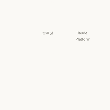
Sonnet
Sonnet
Haiku
Haiku
솔루션
Claude
Platform
AI 에이전트
개요
AI 에이전트
코드 현대화
개요
개발자 문서
코드 현대화
코딩
개발자 문서
요금제
코딩
고객 지원
요금제
생태계
고객 지원
사이버 보안
생태계
마켓플레이스
사이버 보안
Enterprise
마켓플레이스
AWS의 Claude
Enterprise
금융 서비스
AWS의 Claude
Google Cloud