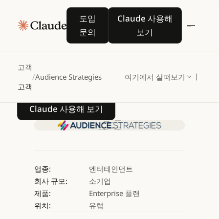
Audience
Strategies,
도입 문의
Claude 사용해 보기
도입
Claude 사용해
Claude와
함께
문의
보기
전자음악
산업의
정책
영향력
확대
고객
/
Audience Strategies
여기에서 살펴보기
고객
Claude 사용해 보기
Claude 사용해 보기
업종:
엔터테인먼트
회사 규모:
소기업
제품:
Enterprise 플랜
위치:
유럽