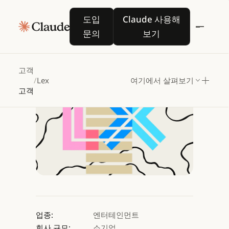
Lex,
Claude로
글쓰기
도입 문의
Claude 사용해 보기
도입
Claude 사용해
작업을
간소화하다
문의
보기
Claude 사용해 보기
Claude 사용해 보기
고객
/
Lex
여기에서 살펴보기
고객
업종:
엔터테인먼트
회사 규모:
소기업