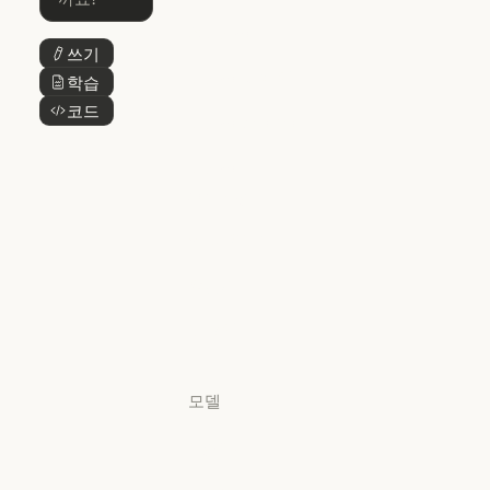
Skills
Claude Cowork
@Claude
쓰기
버튼 텍스트
@Claude
Claude 디자인
학습
버튼 텍스트
Claude 디자인
코드
버튼 텍스트
Claude Science
Claude Science
Claude
Security
Claude Security
앱 다운로드
앱 다운로드
요금제
요금제
로그인
로그인
모델
Mythos
Mythos