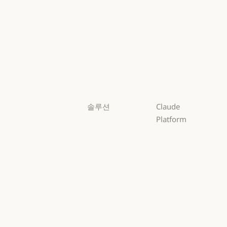
Fable
Fable
Opus
Opus
Sonnet
Sonnet
Haiku
Haiku
솔루션
Claude
Platform
AI 에이전트
개요
AI 에이전트
코드 현대화
개요
개발자 문서
코드 현대화
코딩
개발자 문서
요금제
코딩
고객 지원
요금제
생태계
고객 지원
사이버 보안
생태계
마켓플레이스
사이버 보안