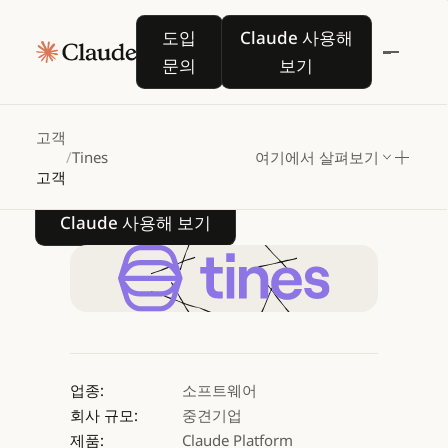
Tines,
Claude
in
도입 문의
Claude 사용해 보기
도입
Claude 사용해
Amazon
Bedrock으로
문의
보기
워크플로우
자동화를
혁신하다
고객
/
Tines
여기에서 살펴보기
고객
Claude 사용해 보기
Claude 사용해 보기
업종:
소프트웨어
회사 규모:
중견기업
제품:
Claude Platform