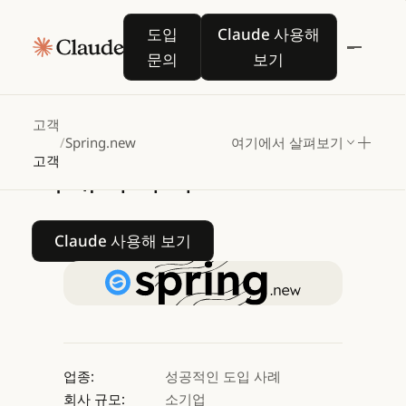
Spring.new,
Google
도입 문의
Claude 사용해 보기
도입
Claude 사용해
Cloud의
Vertex
AI에서
문의
보기
Claude로
비즈니스
애플리케이션
성능을
고객
/
Spring.new
여기에서 살펴보기
고객
극대화하다
Claude 사용해 보기
Claude 사용해 보기
업종:
성공적인 도입 사례
회사 규모:
소기업