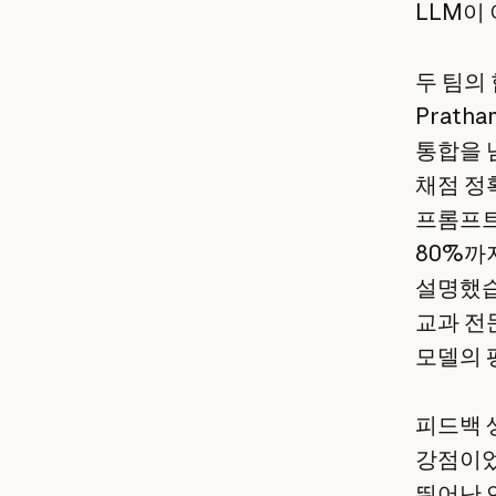
LLM이
두 팀의 
Prath
통합을 
채점 정
프롬프트
80%까
설명했습니
교과 전
모델의 
피드백 
강점이었습
뛰어난 