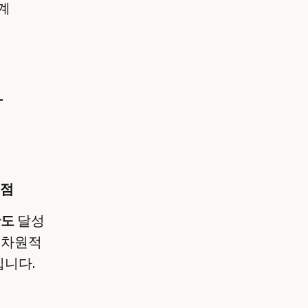
계
과
점
확도
달성
고차원적
입니다.