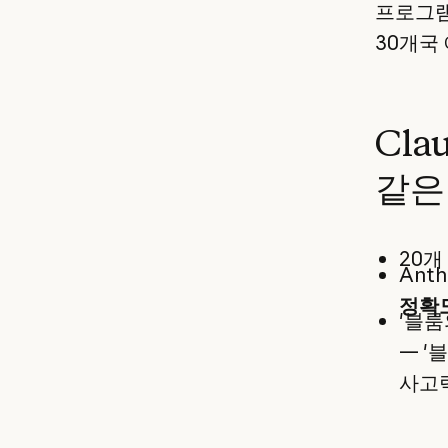
프로그램
30개국
Cla
같은
20개
Ant
정확도
'블룸
— '
사고