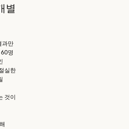
 개별
결과만
 60명
인
 절실한
릴
는 것이
중해