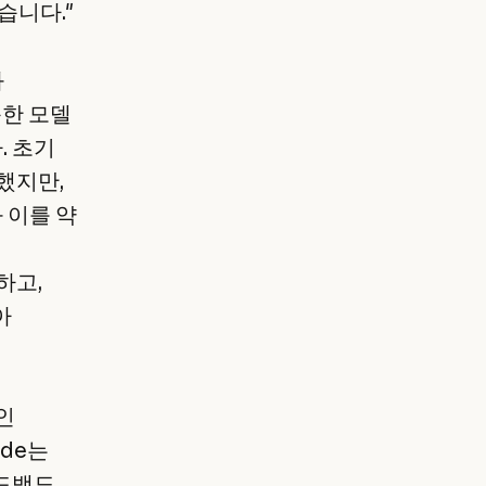
습니다."
과
순한 모델
. 초기
했지만,
 이를 약
하고,
아
인
ude는
피드백도