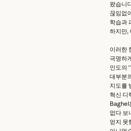
왔습니다
끊임없이
학습과 
하지만,
이러한 한
극명하게
인도의 
대부분의
지도를 
혁신 디렉
Bagh
없다 보
얻지 못
아니었습