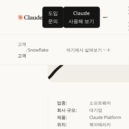
Snowfl
도입 문의
Claude 사용해 보기
도입
Claude
데이
문의
사용해 보기
고객
/
Snowflake
여기에서 살펴보기
고객
업종:
소프트웨어
회사 규모:
대기업
제품:
Claude Platform
위치:
북아메리카