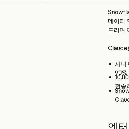
Snowf
데이터 
드리며 
Claud
사내 
90%
10,
전송
Sno
Cla
엔터