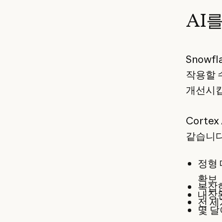
AI
Snowf
작용할 
개선시킵
Corte
같습니다
정형
확보
복잡한
내장된
전 세
몇 달