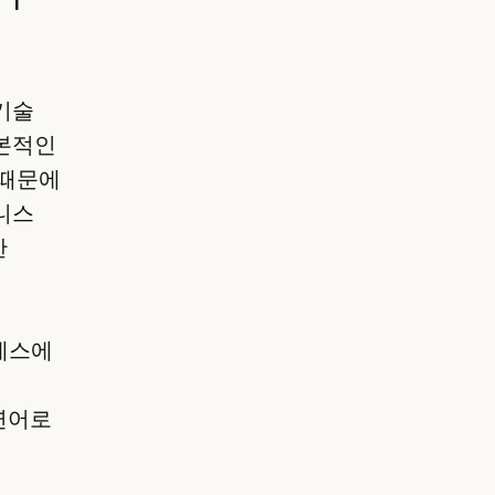
기술
기본적인
 때문에
니스
한
로세스에
연어로