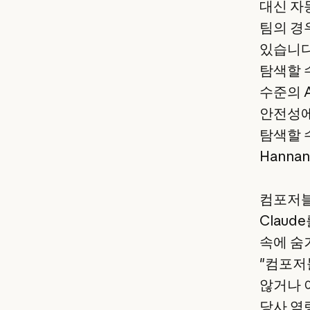
대신 자
팀의 경
있습니다
탐색할 수
수준의 
안전성에
탐색할 수
Hanna
컴포저블
Clau
속에 숨
"컴포저블
않거나 
당사 역량