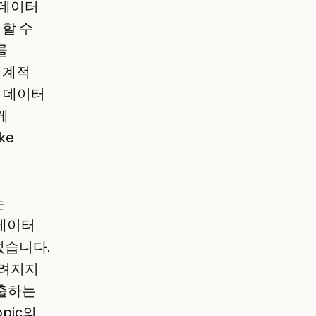
 데이터
미할 수
를
 세계적
은 데이터
게
ke
는
 데이터
었습니다.
알려지지
추출하는
opic의