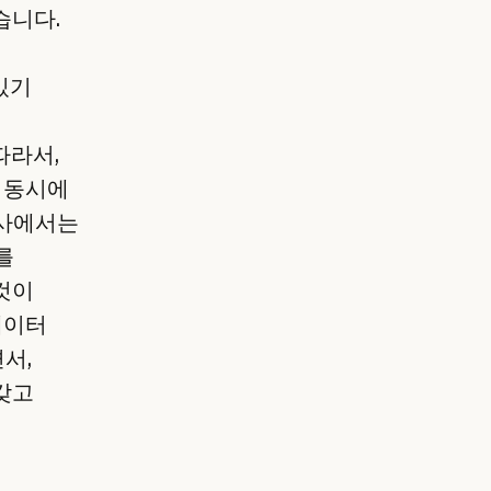
습니다.
 있기
따라서,
과 동시에
객사에서는
e를
것이
데이터
면서,
갖고