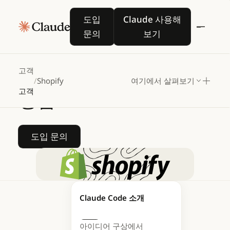
Shopify,
Google
도입 문의
Claude 사용해 보기
도입
Claude 사용해
Cloud의
Vertex
AI에서
문의
보기
Anthropic의
Claude로
Sidekick을
강화하는
고객
/
Shopify
여기에서 살펴보기
고객
방법
도입 문의
도입 문의
Shopify는 초보
Claude Code 소개
창업자부터
아이디어 구상에서
엔터프라이즈