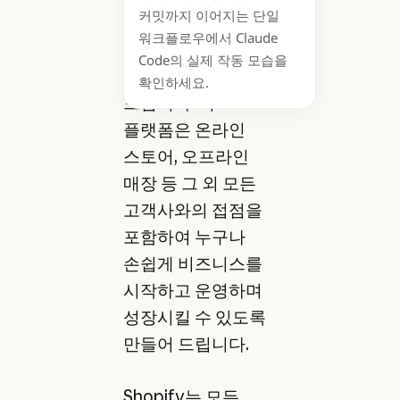
다음
커밋까지 이어지는 단일
브랜드까지, 전 세계
워크플로우에서 Claude
수백만 기업의
Code의 실제 작동 모습을
커머스를 지원해
확인하세요.
드립니다. 이
플랫폼은 온라인
스토어, 오프라인
매장 등 그 외 모든
고객사와의 접점을
포함하여 누구나
손쉽게 비즈니스를
시작하고 운영하며
성장시킬 수 있도록
만들어 드립니다.
Shopify는 모든