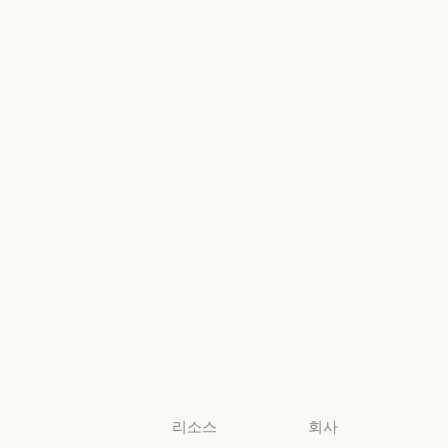
Google Cloud
금융 서비스
정부
Google Cloud
Microsoft
정부
의료
Foundry
의료
Microsoft Foun
고등교육
지역별 준수
고등교육
지역별 준수
초·중·고 교사
콘솔 로그인
초·중·고 교사
콘솔 로그인
법무
법무
생명과학
생명과학
비영리 단체
비영리 단체
소규모
비즈니스
소규모 비즈니스
리소스
회사