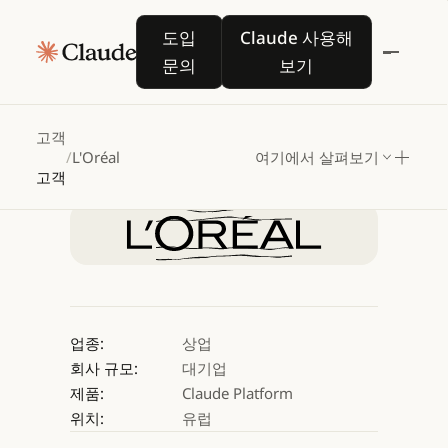
L'Oréal,
Claude로
도입 문의
Claude 사용해 보기
도입
Claude 사용해
대화형
분석
기술
문의
보기
고도화
고객
/
L'Oréal
여기에서 살펴보기
도입 문의
고객
도입 문의
업종:
상업
회사 규모:
대기업
제품:
Claude Platform
위치:
유럽