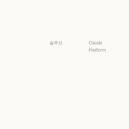
Opus
Sonnet
Sonnet
Haiku
Haiku
솔루션
Claude
Platform
AI 에이전트
개요
AI 에이전트
코드 현대화
개요
개발자 문서
코드 현대화
코딩
개발자 문서
요금제
코딩
고객 지원
요금제
생태계
고객 지원
사이버 보안
생태계
마켓플레이스
사이버 보안
Enterprise
마켓플레이스
AWS의 Claude
Enterprise
금융 서비스
AWS의 Claude