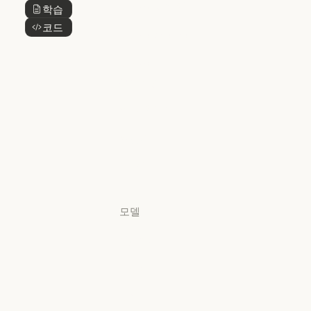
Claude 디자인
학습
버튼 텍스트
Claude 디자인
코드
버튼 텍스트
Claude Science
Claude Science
Claude
Security
Claude Security
앱 다운로드
앱 다운로드
요금제
요금제
로그인
로그인
모델
Mythos
Mythos
Fable
Fable
Opus