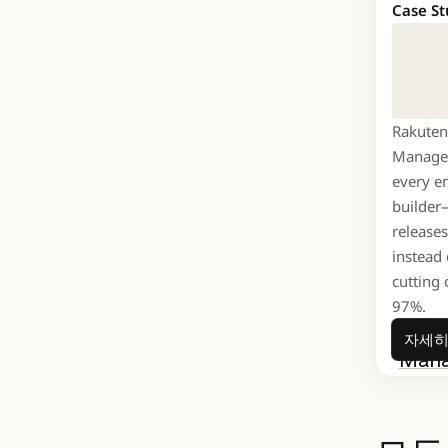
일본의 
Case St
소프트웨
코딩 작
수백만 명
매니저지
Rakuten
Managed
every e
Claud
builder
release
복잡한
instead 
실행 
cutting 
신규 
97%.
복잡한
1주 
자세히
Mana