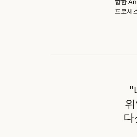
향한 An
프로세스
"
위
다