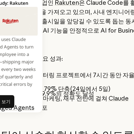
선도적인 기술 기업인
Rakuten
은 Claude Code를
udy: Rakuten
어 개발에 혁신을 가져오고 있으며, 사내 엔지니어
업을 자동화하여 출시일을 앞당길 수 있도록 돕는 동
의 고객을 위해 AI 기능을 안정적으로 AI for Busin
원합니다.
 uses Claude
 Agents to turn
mployee into a
e Code 도입 후 주요 성과:
—shipping major
s every two weeks
 오픈 소스 리팩터링 프로젝트에서 7시간 동안 자율
of quarterly and
지속 달성
critical errors by
기능 출시 기간을 79% 단축(24일에서 5일)
 코드 수정 시 99.9%의 정확도 달성
이내에 제품, 영업, 마케팅, 재무 전반에 걸쳐
Claude
자세히 보기
 보기
ged Agents
배포