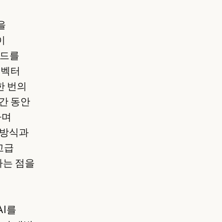
을
이
코드를
 벡터
한 번의
간 동안
하며
 방식과
고급
다는 점을
AI를