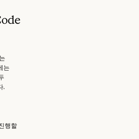
ode
구는
에는
두
.
 진행할