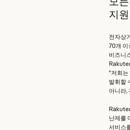
모든
지원
전자상거
70개 이
비즈니스
Rakute
"저희는
발휘할 
아니라, 
Rakut
난제를 
서비스를