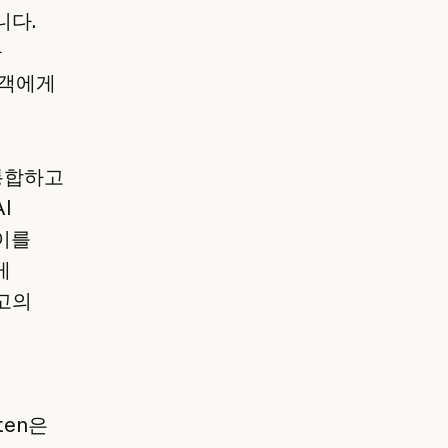
니다.
가
고객에게
 통합하고
I
이를
게
최고의
uten은