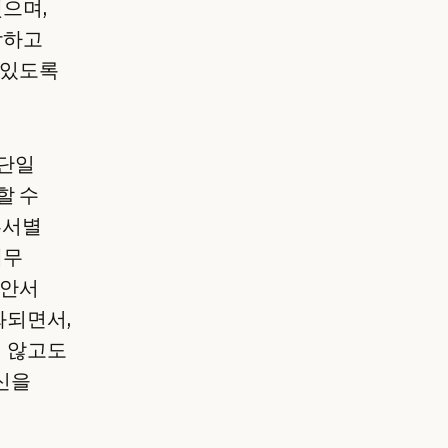
했으며,
당하고
 있도록
 단일
할 수
부서별
재무
제안서
화되면서,
지 않고도
신을