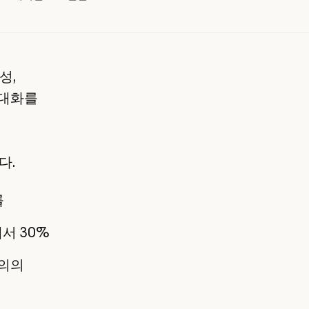
성,
 대화를
다.
를
서 30%
문의의