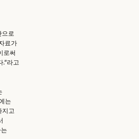
시간으로
 자료가
 이로써
."라고
는
전에는
가지고
서
하는