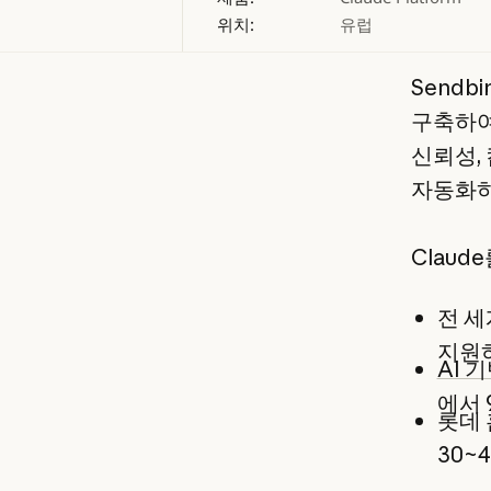
위치:
유럽
Sendb
구축하여
신뢰성,
자동화하
Claud
전 세
지원
AI 
에서 
롯데 
30~