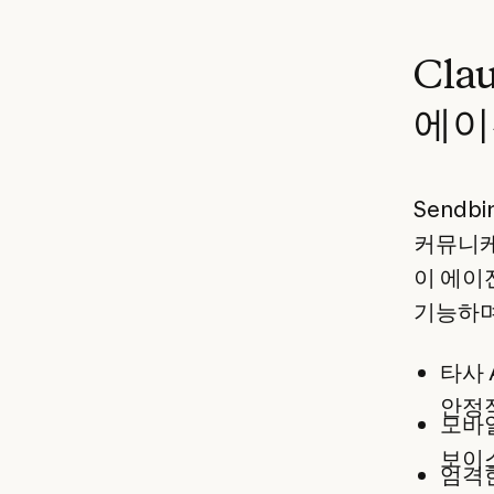
Cla
에이
Sendb
커뮤니케
이 에이
기능하며
타사 
안정적
모바일
보이
엄격한