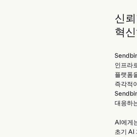
신뢰
혁신
Sendb
인프라로
플랫폼을
즉각적이
Send
대응하는
AI에게
초기 A