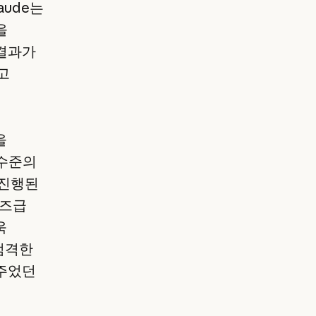
aude는
을
 결과가
고
을
 수준의
 진행된
이즈급
욱
엄격한
 주었던