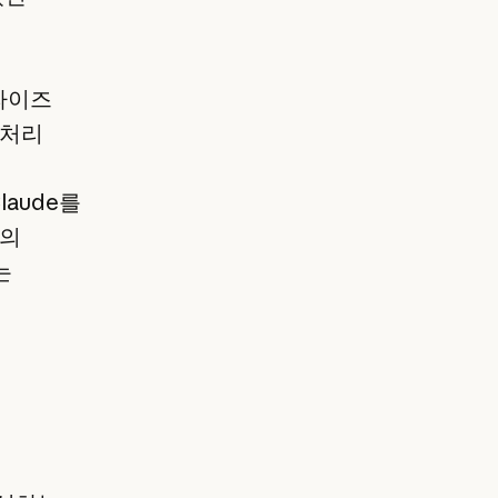
라이즈
 처리
laude를
능의
는