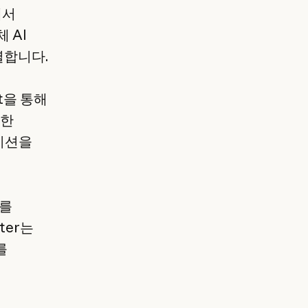
에서
 AI
별합니다.
at을 통해
대한
이션을
의를
ter는
를