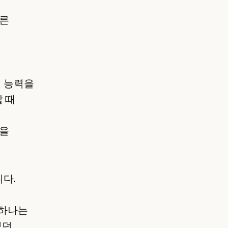
다른
리 능력을
 때
점을
다.
 하나는
었던