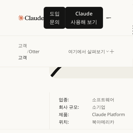
Otter,
도입 문의
Claude 사용해 보기
도입
Claude
가
문의
사용해 보기
고객
/
Otter
여기에서 살펴보기
고객
업종:
소프트웨어
회사 규모:
소기업
제품:
Claude Platform
위치:
북아메리카