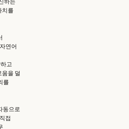
혁신하는
가치를
서
 자연어
약하고
로움을 덜
의를
 자동으로
 직접
무