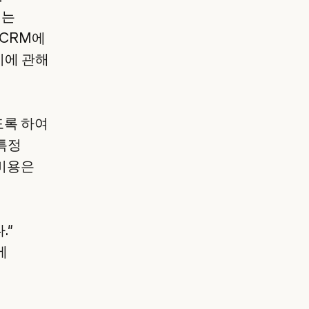
이는
 CRM에
지에 관해
도록 하여
특정
 비용은
."
에