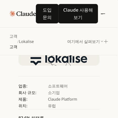
Lokalise,
Claude로
도입 문의
Claude 사용해 보기
도입
Claude 사용해
번역
품질을
문의
보기
향상시키다
고객
/
Lokalise
여기에서 살펴보기
Claude 사용해 보기
고객
Claude 사용해 보기
업종:
소프트웨어
회사 규모:
소기업
제품:
Claude Platform
위치:
유럽