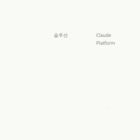
Sonnet
Haiku
Haiku
솔루션
Claude
Platform
AI 에이전트
개요
AI 에이전트
코드 현대화
개요
개발자 문서
코드 현대화
코딩
개발자 문서
요금제
코딩
고객 지원
요금제
생태계
고객 지원
사이버 보안
생태계
마켓플레이스
사이버 보안
Enterprise
마켓플레이스
AWS의 Claude
Enterprise
금융 서비스
AWS의 Claude
Google Cloud
금융 서비스
정부