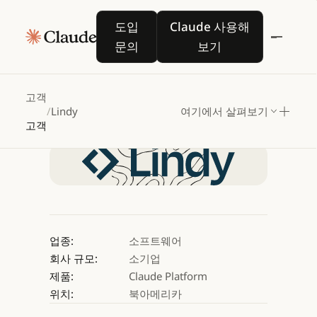
Lindy,
Claude기반
AI
도입 문의
Claude 사용해 보기
도입
Claude 사용해
에이전트로
팀의
문의
보기
성장을
지원하다
고객
/
Lindy
여기에서 살펴보기
Claude 사용해 보기
고객
Claude 사용해 보기
업종:
소프트웨어
회사 규모:
소기업
제품:
Claude Platform
위치:
북아메리카