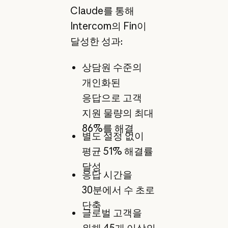
Claude를 통해
Intercom의 Fin이
달성한 성과:
상담원 수준의
개인화된
응답으로 고객
지원 물량의 최대
86%를 해결
별도 설정 없이
평균 51% 해결률
달성
응답 시간을
30분에서 수 초로
단축
글로벌 고객을
위해 45개 이상의