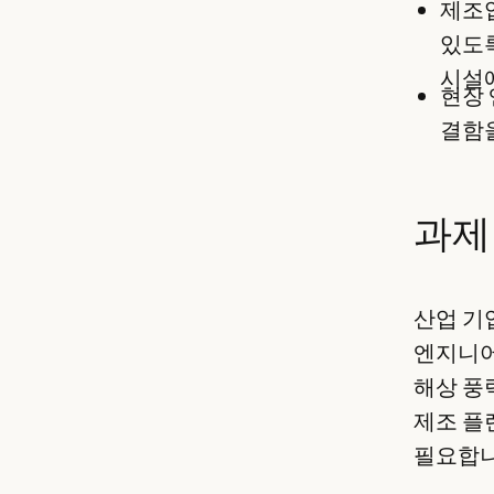
제조업
있도록
시설
현장 
결함을
과제
산업 기
엔지니어
해상 풍
제조 플
필요합니