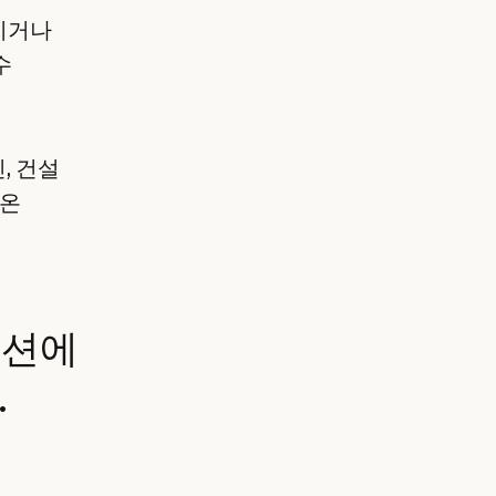
지거나
수
신, 건설
아온
덕션에
.