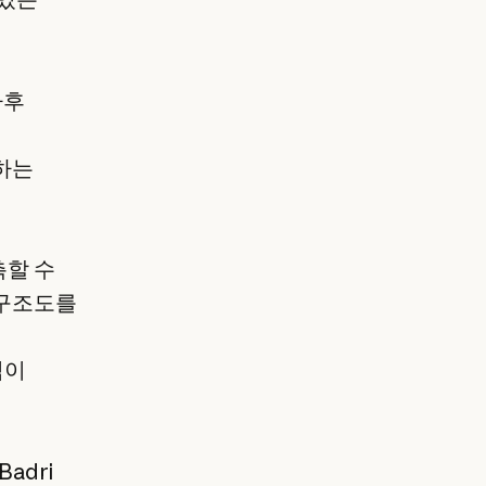
사후
하는
측할 수
 구조도를
식이
adri