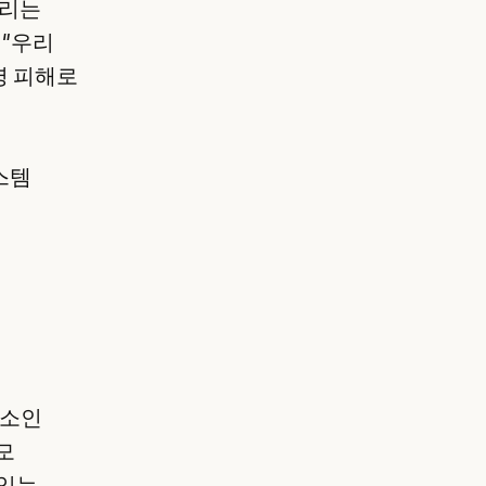
"우리는
 "우리
명 피해로
시스템
류소인
규모
 있는