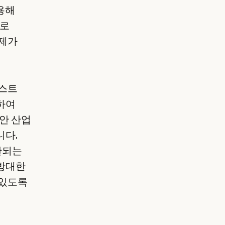
활용해
계로
문제가
텍스트
하여
동안 산업
니다.
반되는
 방대한
 있도록