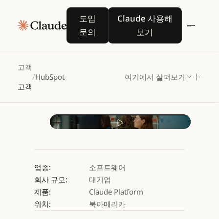
HubSpot,
Claude를
도입 문의
Claude 사용해 보기
도입
Claude 사용해
통해
창의성을
발휘할
문의
보기
시간
되찾다
고객
/
HubSpot
여기에서 살펴보기
Claude 사용해 보기
고객
Claude 사용해 보기
Play video
업종:
소프트웨어
회사 규모:
대기업
제품:
Claude Platform
위치:
북아메리카