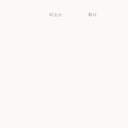
리소스
회사
블로그
Anthropic
블로그
Anthropic
Claude 파트너
채용
네트워크
채용
정책
Claude 파트너 네트워크
커뮤니티
정책
Economic
커뮤니티
커넥터
Futures
커넥터
Economic Futu
교육 과정
리서치
교육 과정
리서치
고객 사례
뉴스
고객 사례
뉴스
Anthropic
AI의 비약적
엔지니어링
성장에 대한
정책
Anthropic 엔지니어링
이벤트
AI의 비약적 성