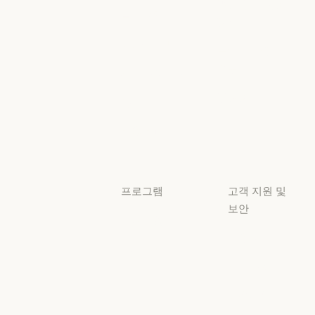
책임 있는 확장
이벤트
플러그인
정책
플러그인
책임 있는 확장 
Claude 기반
보안 및 규정
Claude 기반
준수
서비스 파트너
보안 및 규정 준
서비스 파트너
투명성
튜토리얼
투명성
튜토리얼
사용 사례
사용 사례
프로그램
고객 지원 및
보안
스타트업
가용성
스타트업
리서치 랩
가용성
서비스 상태
리서치 랩
서비스 상태
고객지원
센터