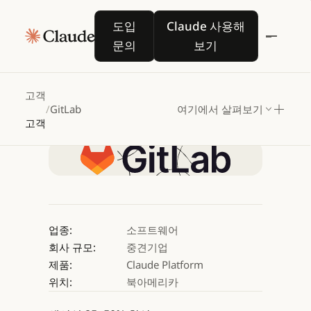
GitLab,
Claude로
도입 문의
Claude 사용해 보기
도입
Claude 사용해
안정적이고
안전한
문의
보기
소프트웨어
개발
실현
고객
/
GitLab
여기에서 살펴보기
Claude 사용해 보기
고객
Claude 사용해 보기
업종:
소프트웨어
회사 규모:
중견기업
제품:
Claude Platform
위치:
북아메리카