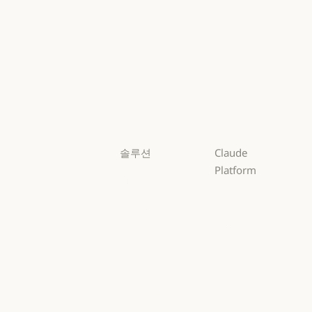
Fable
Fable
Opus
Opus
Sonnet
Sonnet
Haiku
Haiku
솔루션
Claude
Platform
AI 에이전트
개요
AI 에이전트
코드 현대화
개요
개발자 문서
코드 현대화
코딩
개발자 문서
요금제
코딩
고객 지원
요금제
생태계
고객 지원
사이버 보안
생태계