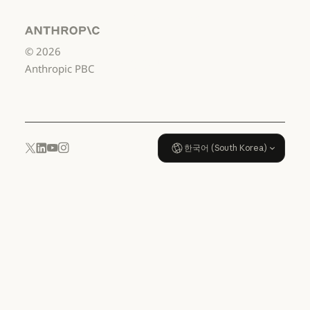
서비스 이용약관: US K-12
데이터 처리 계약:
US K-12
Anthropic
©
2026
데이터 처리 계약: US K-12
사용 정책
Anthropic PBC
사용 정책
한국어 (South Korea)
YouTube
Instagram
x.com
LinkedIn