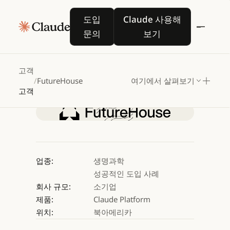
FutureHouse,
도입 문의
Claude 사용해 보기
도입
Claude 사용해
Claude로
과학적
발견
문의
보기
에이전트
구동
고객
/
FutureHouse
여기에서 살펴보기
Claude 사용해 보기
고객
Claude 사용해 보기
업종:
생명과학
성공적인 도입 사례
회사 규모:
소기업
제품:
Claude Platform
위치:
북아메리카