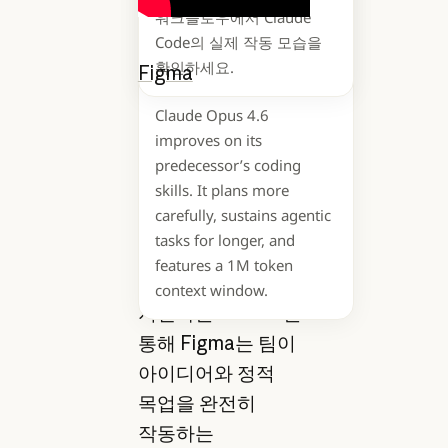
워크플로우에서 Claude
Code의 실제 작동 모습을
We’re upgrading our
확인하세요.
Figma
는 팀이 초기
smartest model. The new
컨셉부터 출시된
Claude Opus 4.6
경험에 이르기까지,
improves on its
디지털 제품을 만들
predecessor’s coding
skills. It plans more
수 있는 협업 디자인
carefully, sustains agentic
및 개발
tasks for longer, and
플랫폼입니다.
features a 1M token
Figma Make를
context window.
지원하는 Claude를
통해 Figma는 팀이
아이디어와 정적
목업을 완전히
작동하는