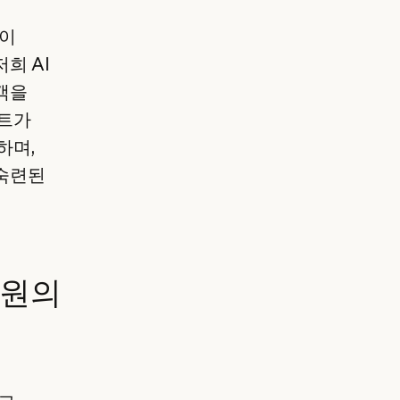
없이
저희 AI
객을
전트가
하며,
 숙련된
지원의