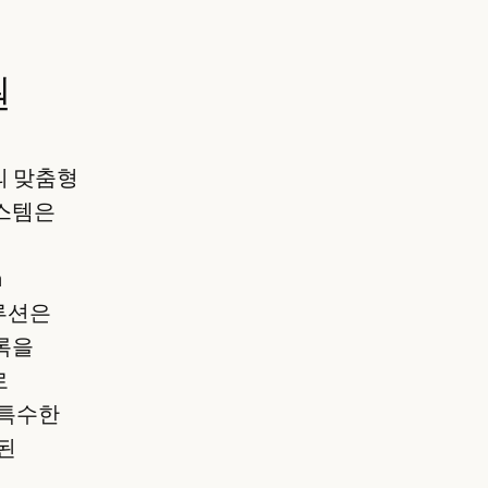
원
의 맞춤형
시스템은
n
솔루션은
록을
로
 특수한
된