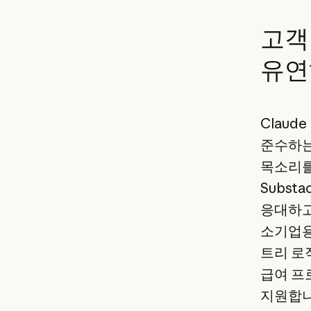
고객
유연
Claud
준수하는
목소리를
Subs
응대하고
소기업용
트리 로
급여 프
지원합니