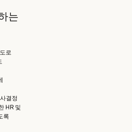
용하는
확도로
드
에
의사결정
 HR 및
도록