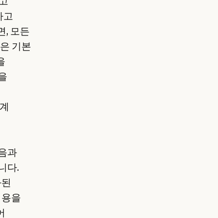
보고
하고
, 모든
n은 기본
을
을
관계
다음과
니다.
화된
비용을
어