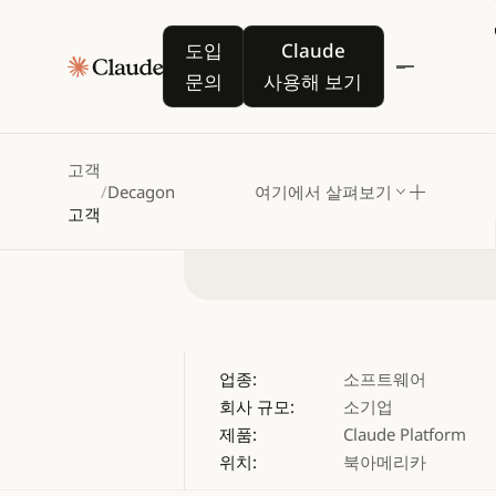
Decago
도입 문의
Claude 사용해 보기
도입
Claude
문의
사용해 보기
고객
/
Decagon
여기에서 살펴보기
고객
업종:
소프트웨어
회사 규모:
소기업
제품:
Claude Platform
위치:
북아메리카