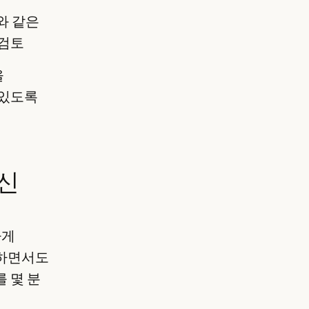
ir와 같은
 검토
을
 있도록
신
하게
지하면서도
를 몇 분