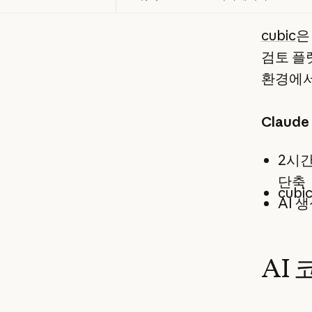
cubic
은
검토 플랫
환경에서
Claud
2시간
단축
cub
AI 
AI