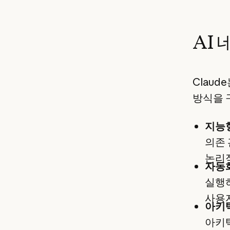
AI
Claud
방식을 
지능형
의존
논리적
자동
실행
사용
아키
아키