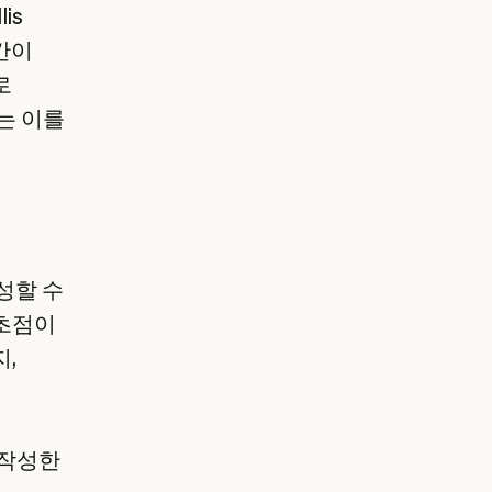
is
구간이
로
는 이를
성할 수
 초점이
,
 작성한