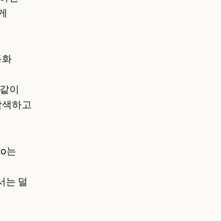
게
동화
 같이
 탐색하고
ao는
서는 덜