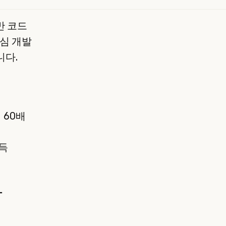
기반 코드
중심 개발
니다.
 60배
득
상