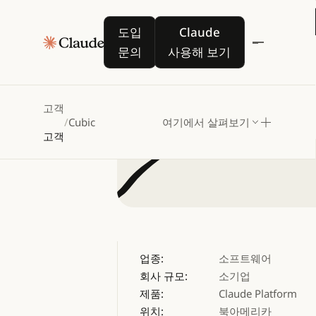
cubic,
C
도입 문의
Claude 사용해 보기
도입
Claude
문의
사용해 보기
고객
/
Cubic
여기에서 살펴보기
고객
업종:
소프트웨어
회사 규모:
소기업
제품:
Claude Platform
위치:
북아메리카