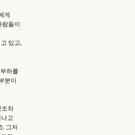
객에게
 사람들이
고 있고,
과부하를
 부분이
을
것조차
어나고
. 그저