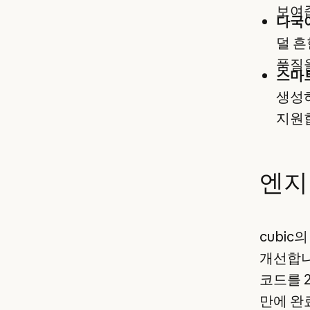
보여
다국
덜 흔
품질
스마
생성하
지원
엔지
cubic
개선합니
코드를 2
만에 완