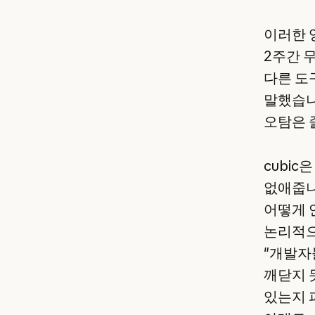
이러한 
2주간 
다른 도
말했습니
오탐은 
cubi
없애줍니
어떻게 
논리적으로
"개발자
깨닫지 
있는지 