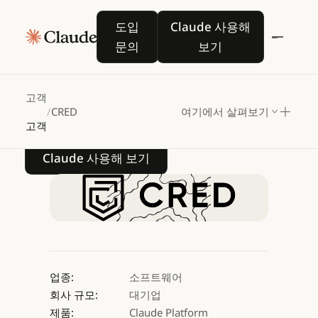
CRED는
Claude로
도입 문의
Claude 사용해 보기
도입
Claude 사용해
핀테크
개발
문의
보기
워크플로우를
가속화하고
있습니다
고객
/
CRED
여기에서 살펴보기
고객
Claude 사용해 보기
Claude 사용해 보기
업종:
소프트웨어
회사 규모:
대기업
제품:
Claude Platform