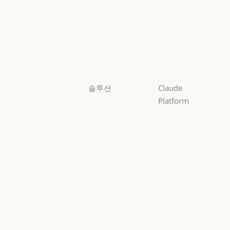
Opus
Opus
Sonnet
Sonnet
Haiku
Haiku
솔루션
Claude
Platform
AI 에이전트
개요
AI 에이전트
코드 현대화
개요
개발자 문서
코드 현대화
코딩
개발자 문서
요금제
코딩
고객 지원
요금제
생태계
고객 지원
사이버 보안
생태계
마켓플레이스
사이버 보안
Enterprise
마켓플레이스
AWS의 Claude
Enterprise