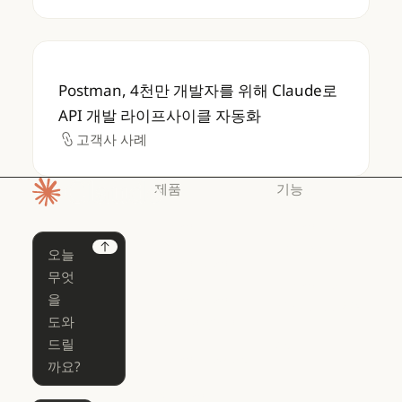
Postman, 4천만 개발자를 위해 Claude로 
Postman, 4천만 개발자를 위해 Claude로
API 개발 라이프사이클 자동화
고객사 사례
고객사 사례
제품
기능
홈페이지
Claude
Claude for
Chrome
Claude
Next
Claude Code
Claude for Ch
Claude for
Claude Code
Claude Code
Microsoft 365
for Enterprise
Claude for Mic
Skills
Claude Code for Enterprise
Claude Cowork
Skills
Claude Cowork
@Claude