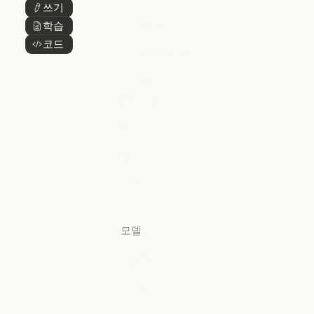
쓰기
버튼 텍스트
@Claude
Claude 디자인
학습
버튼 텍스트
Claude 디자인
코드
버튼 텍스트
Claude Science
Claude Science
Claude
Security
Claude Security
앱 다운로드
앱 다운로드
요금제
요금제
로그인
로그인
모델
Mythos
Mythos
Fable
Fable