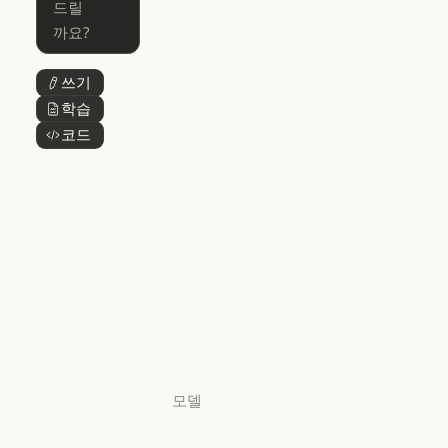
Skills
Claude Code for Enterprise
Claude Cowork
Skills
Claude Cowork
@Claude
쓰기
버튼 텍스트
@Claude
Claude 디자인
학습
버튼 텍스트
Claude 디자인
코드
버튼 텍스트
Claude Science
Claude Science
Claude
Security
Claude Security
앱 다운로드
앱 다운로드
요금제
요금제
로그인
로그인
모델
Mythos