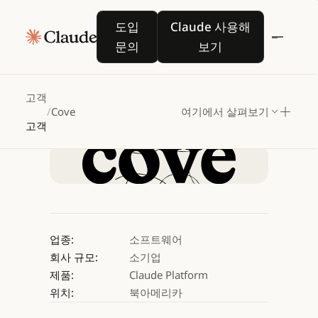
Cove,
Claude로
시각적
도입 문의
Claude 사용해 보기
도입
Claude 사용해
AI
협업의
미래를
문의
보기
만들다
고객
/
Cove
여기에서 살펴보기
Claude 사용해 보기
고객
Claude 사용해 보기
업종:
소프트웨어
회사 규모:
소기업
제품:
Claude Platform
위치:
북아메리카