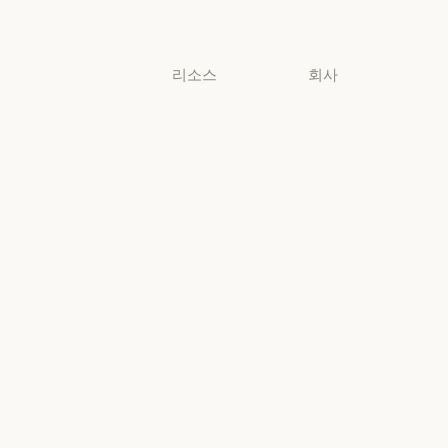
소규모 비즈니스
리소스
회사
블로그
Anthropic
블로그
Anthropic
Claude 파트너
채용
네트워크
채용
정책
Claude 파트너 네트워크
커뮤니티
정책
Economic
커뮤니티
커넥터
Futures
커넥터
Economic Futu
교육 과정
리서치
교육 과정
리서치
고객 사례
뉴스
고객 사례
뉴스
Anthropic
AI의 비약적
엔지니어링
성장에 대한
정책
Anthropic 엔지니어링