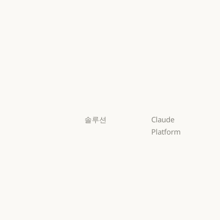
Mythos
Fable
Fable
Opus
Opus
Sonnet
Sonnet
Haiku
Haiku
솔루션
Claude
Platform
AI 에이전트
개요
AI 에이전트
코드 현대화
개요
개발자 문서
코드 현대화
코딩
개발자 문서
요금제
코딩
고객 지원
요금제
생태계
고객 지원